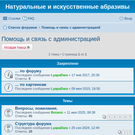
Натуральные и искусственные абразивы
Ссылки
FAQ
Вход
Список форумов
Помощь и связь с администрацией
Помощь и связь с администрацией
Новая тема
2 темы • Страница
1
из
1
Закреплено
... по форуму
Последнее сообщение
LyapaDara
«
17 янв 2017, 20:36
Ответы:
8
... по картинкам
Последнее сообщение
LyapaDara
«
09 июл 2015, 16:50
Темы
Вопросы, пожелания.
Последнее сообщение
Botanic
«
11 июл 2025, 08:38
Ответы:
85
1
2
3
4
5
Структура форума
Последнее сообщение
LyapaDara
«
25 сен 2024, 12:44
Ответы:
28
1
2