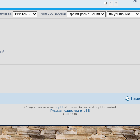
28
1
2
темы за:
Поле сортировки
лей
Наша
Создано на основе
phpBB
® Forum Software © phpBB Limited
Русская поддержка phpBB
GZIP: On