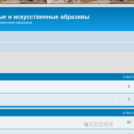
ые и искусственные абразивы
применении абразивов
ОТВЕТ
8
0
ОТВЕТ
85
1
2
3
4
5