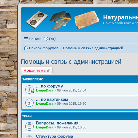
Натуральн
Сайт о свойствах и 
Ссылки
FAQ
Список форумов
Помощь и связь с администрацией
Помощь и связь с администрацией
Новая тема
ЗАКРЕПЛЕНО
... по форуму
LyapaDara
» 09 июл 2015, 17:04
... по картинкам
LyapaDara
» 09 июл 2015, 16:50
ТЕМЫ
Вопросы, пожелания.
LyapaDara
» 09 июл 2015, 16:56
Структура форума