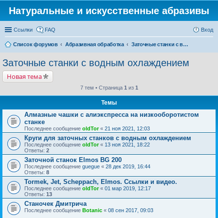
Натуральные и искусственные абразивы
Ссылки
FAQ
Вход
Список форумов
Абразивная обработка
Заточные станки с водным охлаждением
Заточные станки с водным охлаждением
Новая тема
7 тем • Страница
1
из
1
Темы
Алмазные чашки с алиэкспресса на низкооборотистом
станке
Последнее сообщение
oldTor
«
21 ноя 2021, 12:03
Круги для заточных станков с водным охлаждением
Последнее сообщение
oldTor
«
13 ноя 2021, 18:22
Ответы:
2
Заточной станок Elmos BG 200
Последнее сообщение
guegue
«
28 дек 2019, 16:44
Ответы:
8
Tormek, Jet, Scheppach, Elmos. Ссылки и видео.
Последнее сообщение
oldTor
«
01 мар 2019, 12:17
Ответы:
13
Станочек Дмитрича
Последнее сообщение
Botanic
«
08 сен 2017, 09:03