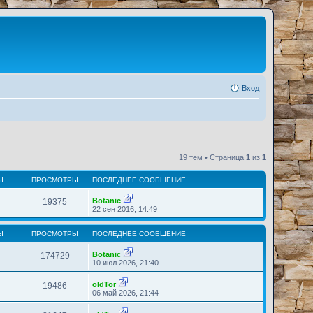
Вход
19 тем • Страница
1
из
1
Ы
ПРОСМОТРЫ
ПОСЛЕДНЕЕ СООБЩЕНИЕ
Botanic
19375
П
22 сен 2016, 14:49
е
р
е
Ы
ПРОСМОТРЫ
ПОСЛЕДНЕЕ СООБЩЕНИЕ
й
т
Botanic
174729
и
П
10 июл 2026, 21:40
к
е
п
р
о
oldTor
19486
е
П
с
06 май 2026, 21:44
й
е
л
т
р
е
и