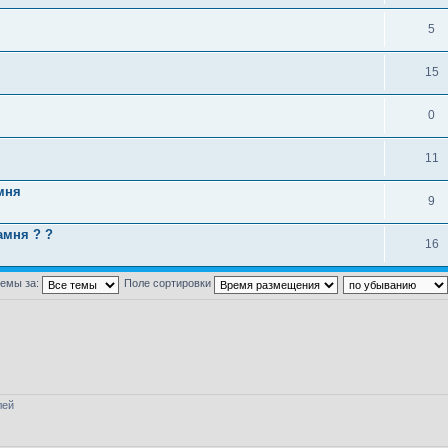
5
15
0
11
мня
9
амня ? ?
16
темы за:
Поле сортировки
лей