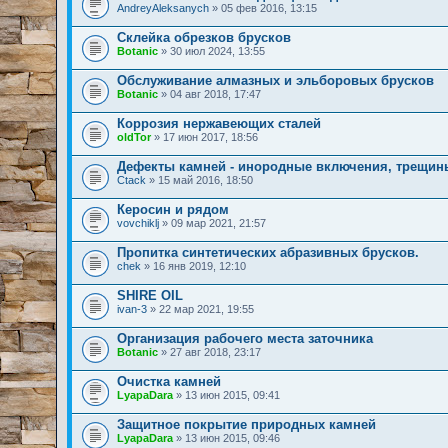
AndreyAleksanych
» 05 фев 2016, 13:15
Склейка обрезков брусков
Botanic
» 30 июл 2024, 13:55
Обслуживание алмазных и эльборовых брусков
Botanic
» 04 авг 2018, 17:47
Коррозия нержавеющих сталей
oldTor
» 17 июн 2017, 18:56
Дефекты камней - инородные включения, трещины,
Ctack
» 15 май 2016, 18:50
Керосин и рядом
vovchiklj
» 09 мар 2021, 21:57
Пропитка синтетических абразивных брусков.
chek
» 16 янв 2019, 12:10
SHIRE OIL
ivan-3
» 22 мар 2021, 19:55
Организация рабочего места заточника
Botanic
» 27 авг 2018, 23:17
Очистка камней
LyapaDara
» 13 июн 2015, 09:41
Защитное покрытие природных камней
LyapaDara
» 13 июн 2015, 09:46