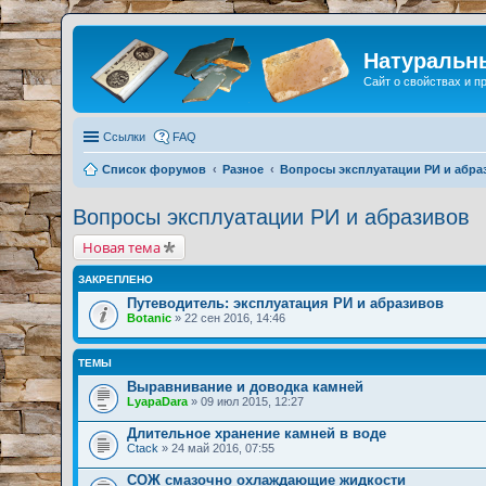
Натуральн
Сайт о свойствах и 
Ссылки
FAQ
Список форумов
Разное
Вопросы эксплуатации РИ и абра
Вопросы эксплуатации РИ и абразивов
Новая тема
ЗАКРЕПЛЕНО
Путеводитель: эксплуатация РИ и абразивов
Botanic
» 22 сен 2016, 14:46
ТЕМЫ
Выравнивание и доводка камней
LyapaDara
» 09 июл 2015, 12:27
Длительное хранение камней в воде
Ctack
» 24 май 2016, 07:55
СОЖ смазочно охлаждающие жидкости