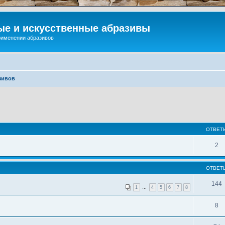
ые и искусственные абразивы
применении абразивов
зивов
ОТВЕТ
2
ОТВЕТ
144
1
…
4
5
6
7
8
8