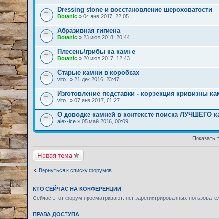
Dressing stone и восстановление шероховатости
Botanic
» 04 янв 2017, 22:05
Абразивная гигиена
Botanic
» 23 июл 2018, 20:44
Плесень\грибы на камне
Botanic
» 20 июл 2017, 12:43
Старые камни в коробках
vito_
» 21 дек 2016, 23:47
Изготовление подставки - коррекция кривизны ка
vito_
» 07 янв 2017, 01:27
О доводке камней в контексте поиска ЛУЧШЕГО к
alex-ice
» 05 май 2016, 00:09
Показать 
Новая тема
Вернуться к списку форумов
КТО СЕЙЧАС НА КОНФЕРЕНЦИИ
Сейчас этот форум просматривают: нет зарегистрированных пользовате
ПРАВА ДОСТУПА