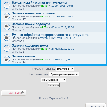
Накожницы / кусачки для кутикулы
Последнее сообщение
oldTor
«
11 сен 2023, 09:58
Ответы:
4
Заточка ножей микротомов
Последнее сообщение
oldTor
«
13 фев 2023, 10:20
Ответы:
17
Заточка ножей ледобура
Последнее сообщение
oldTor
«
06 июн 2022, 11:00
Ответы:
3
Ручная обработка твердосплавного инструмента
Последнее сообщение
vovchiklj
«
28 фев 2021, 17:22
Ответы:
7
Заточка садового ножа
Последнее сообщение
oldTor
«
24 май 2020, 22:39
Ответы:
2
Заточка иголок
Последнее сообщение
oldTor
«
13 май 2020, 16:20
Ответы:
14
Показать темы за:
Поле сортировки
Новая тема
11 тем • Страница
1
из
1
Перейти