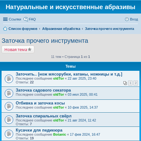
Натуральные и искусственные абразивы
Ссылки
FAQ
Вход
Список форумов
Абразивная обработка
Заточка прочего инструмента
Заточка прочего инструмента
Новая тема
11 тем • Страница
1
из
1
Темы
Заточить.. [нож мясорубки, катаны, ножницы и т.д.]
Последнее сообщение
oldTor
«
22 авг 2025, 23:40
Ответы:
22
1
2
Заточка садового секатора
Последнее сообщение
oldTor
«
03 июл 2025, 00:41
Отбивка и заточка косы
Последнее сообщение
oldTor
«
10 фев 2025, 14:37
Заточка спиральных свёрл
Последнее сообщение
oldTor
«
21 авг 2024, 11:42
Ответы:
7
Кусачки для педикюра
Последнее сообщение
Botanic
«
17 фев 2024, 16:47
Ответы:
19