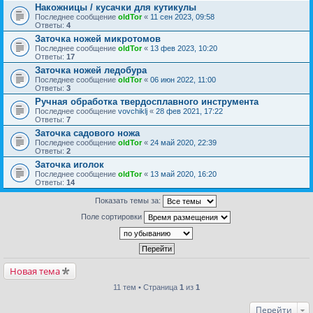
Накожницы / кусачки для кутикулы
Последнее сообщение
oldTor
«
11 сен 2023, 09:58
Ответы:
4
Заточка ножей микротомов
Последнее сообщение
oldTor
«
13 фев 2023, 10:20
Ответы:
17
Заточка ножей ледобура
Последнее сообщение
oldTor
«
06 июн 2022, 11:00
Ответы:
3
Ручная обработка твердосплавного инструмента
Последнее сообщение
vovchiklj
«
28 фев 2021, 17:22
Ответы:
7
Заточка садового ножа
Последнее сообщение
oldTor
«
24 май 2020, 22:39
Ответы:
2
Заточка иголок
Последнее сообщение
oldTor
«
13 май 2020, 16:20
Ответы:
14
Показать темы за:
Поле сортировки
Новая тема
11 тем • Страница
1
из
1
Перейти