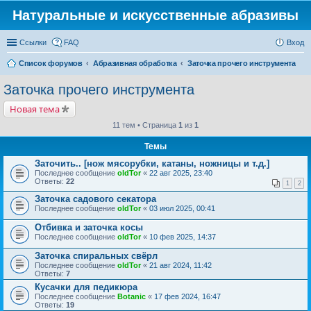
Натуральные и искусственные абразивы
Ссылки
FAQ
Вход
Список форумов
Абразивная обработка
Заточка прочего инструмента
Заточка прочего инструмента
Новая тема
11 тем • Страница
1
из
1
Темы
Заточить.. [нож мясорубки, катаны, ножницы и т.д.]
Последнее сообщение
oldTor
«
22 авг 2025, 23:40
Ответы:
22
1
2
Заточка садового секатора
Последнее сообщение
oldTor
«
03 июл 2025, 00:41
Отбивка и заточка косы
Последнее сообщение
oldTor
«
10 фев 2025, 14:37
Заточка спиральных свёрл
Последнее сообщение
oldTor
«
21 авг 2024, 11:42
Ответы:
7
Кусачки для педикюра
Последнее сообщение
Botanic
«
17 фев 2024, 16:47
Ответы:
19