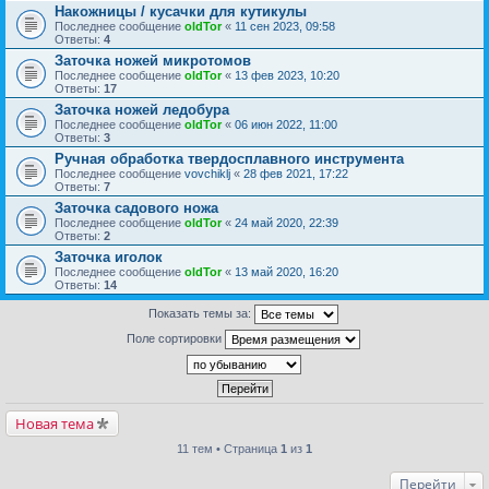
Накожницы / кусачки для кутикулы
Последнее сообщение
oldTor
«
11 сен 2023, 09:58
Ответы:
4
Заточка ножей микротомов
Последнее сообщение
oldTor
«
13 фев 2023, 10:20
Ответы:
17
Заточка ножей ледобура
Последнее сообщение
oldTor
«
06 июн 2022, 11:00
Ответы:
3
Ручная обработка твердосплавного инструмента
Последнее сообщение
vovchiklj
«
28 фев 2021, 17:22
Ответы:
7
Заточка садового ножа
Последнее сообщение
oldTor
«
24 май 2020, 22:39
Ответы:
2
Заточка иголок
Последнее сообщение
oldTor
«
13 май 2020, 16:20
Ответы:
14
Показать темы за:
Поле сортировки
Новая тема
11 тем • Страница
1
из
1
Перейти