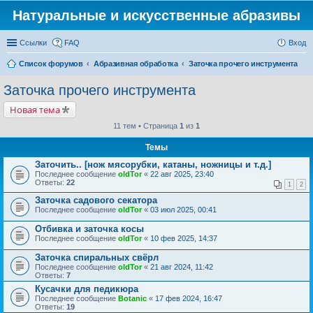
Натуральные и искусственные абразивы
Ссылки
FAQ
Вход
Список форумов
Абразивная обработка
Заточка прочего инструмента
Заточка прочего инструмента
Новая тема
11 тем • Страница
1
из
1
Темы
Заточить.. [нож мясорубки, катаны, ножницы и т.д.]
Последнее сообщение
oldTor
«
22 авг 2025, 23:40
Ответы:
22
1
2
Заточка садового секатора
Последнее сообщение
oldTor
«
03 июл 2025, 00:41
Отбивка и заточка косы
Последнее сообщение
oldTor
«
10 фев 2025, 14:37
Заточка спиральных свёрл
Последнее сообщение
oldTor
«
21 авг 2024, 11:42
Ответы:
7
Кусачки для педикюра
Последнее сообщение
Botanic
«
17 фев 2024, 16:47
Ответы:
19