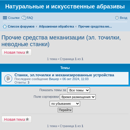
Натуральные и искусственные абразивы
Ссылки
FAQ
Вход
Список форумов
Абразивная обработка
Прочие средства механизации (эл. точилки, неводные станки)
Прочие средства механизации (эл. точилки,
неводные станки)
Новая тема
1 тема • Страница
1
из
1
Темы
Станки, эл.точилки и механизированные устройства
Последнее сообщение
Вишер
«
06 окт 2024, 11:03
Ответы:
3
Показать темы за:
Поле сортировки
Новая тема
1 тема • Страница
1
из
1