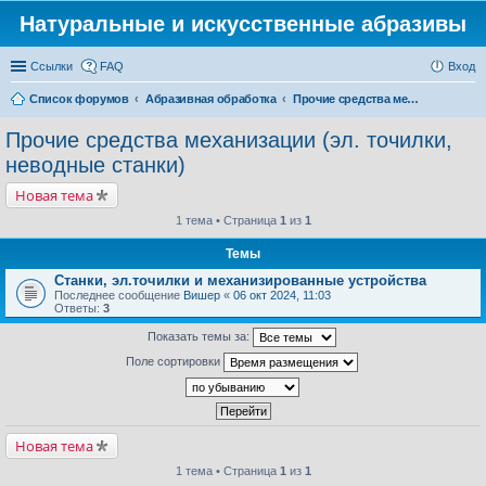
Натуральные и искусственные абразивы
Ссылки
FAQ
Вход
Список форумов
Абразивная обработка
Прочие средства механизации (эл. точилки, неводные станки)
Прочие средства механизации (эл. точилки,
неводные станки)
Новая тема
1 тема • Страница
1
из
1
Темы
Станки, эл.точилки и механизированные устройства
Последнее сообщение
Вишер
«
06 окт 2024, 11:03
Ответы:
3
Показать темы за:
Поле сортировки
Новая тема
1 тема • Страница
1
из
1