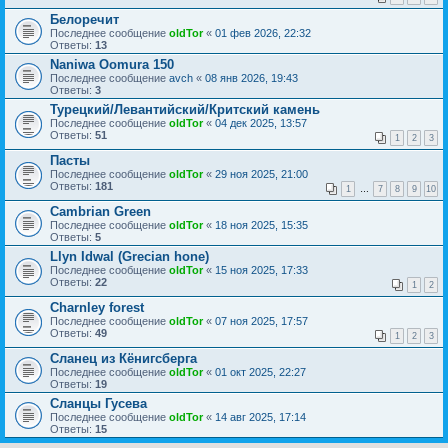
Белоречит
Последнее сообщение
oldTor
«
01 фев 2026, 22:32
Ответы:
13
Naniwa Oomura 150
Последнее сообщение
avch
«
08 янв 2026, 19:43
Ответы:
3
Турецкий/Левантийский/Критский камень
Последнее сообщение
oldTor
«
04 дек 2025, 13:57
Ответы:
51
1
2
3
Пасты
Последнее сообщение
oldTor
«
29 ноя 2025, 21:00
Ответы:
181
1
…
7
8
9
10
Cambrian Green
Последнее сообщение
oldTor
«
18 ноя 2025, 15:35
Ответы:
5
Llyn Idwal (Grecian hone)
Последнее сообщение
oldTor
«
15 ноя 2025, 17:33
Ответы:
22
1
2
Charnley forest
Последнее сообщение
oldTor
«
07 ноя 2025, 17:57
Ответы:
49
1
2
3
Сланец из Кёнигсберга
Последнее сообщение
oldTor
«
01 окт 2025, 22:27
Ответы:
19
Сланцы Гусева
Последнее сообщение
oldTor
«
14 авг 2025, 17:14
Ответы:
15