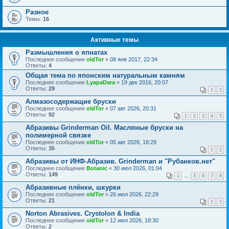
Разное
Темы:
16
Активные темы
Размышления о япнатах
Последнее сообщение
oldTor
«
08 янв 2017, 22:34
Ответы:
4
Общая тема по японским натуральным камням
Последнее сообщение
LyapaDara
«
19 дек 2016, 20:07
Ответы:
29
1
2
Алмазосодержащие бруски
Последнее сообщение
oldTor
«
07 авг 2026, 20:31
Ответы:
92
1
2
3
4
5
Абразивы Grinderman Oil. Масляные бруски на
полимерной связке
Последнее сообщение
oldTor
«
05 авг 2026, 18:29
Ответы:
35
1
2
Абразивы от ИНФ-Абразив. Grinderman и "Рубанков.нет"
Последнее сообщение
Botanic
«
30 июл 2026, 01:04
Ответы:
149
1
…
5
6
7
8
Абразивные плёнки, шкурки
Последнее сообщение
oldTor
«
26 июл 2026, 22:29
Ответы:
21
1
2
Norton Abrasives. Crystolon & India
Последнее сообщение
oldTor
«
12 июл 2026, 18:30
Ответы:
2