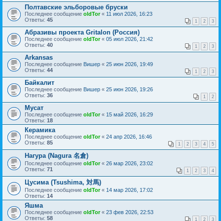
Полтавские эльборовые бруски
Последнее сообщение
oldTor
«
11 июл 2026, 16:23
Ответы:
45
1
2
3
Абразивы проекта Gritalon (Россия)
Последнее сообщение
oldTor
«
05 июл 2026, 21:42
Ответы:
40
1
2
3
Arkansas
Последнее сообщение
Вишер
«
25 июн 2026, 19:49
Ответы:
44
1
2
3
Байкалит
Последнее сообщение
Вишер
«
25 июн 2026, 19:26
Ответы:
36
1
2
Мусат
Последнее сообщение
oldTor
«
15 май 2026, 16:29
Ответы:
18
Керамика
Последнее сообщение
oldTor
«
24 апр 2026, 16:46
Ответы:
85
1
2
3
4
5
Нагура (Nagura 名倉)
Последнее сообщение
oldTor
«
26 мар 2026, 23:02
Ответы:
71
1
2
3
4
Цусима (Tsushima, 対馬)
Последнее сообщение
oldTor
«
14 мар 2026, 17:02
Ответы:
14
Яшма
Последнее сообщение
oldTor
«
23 фев 2026, 22:53
Ответы:
58
1
2
3