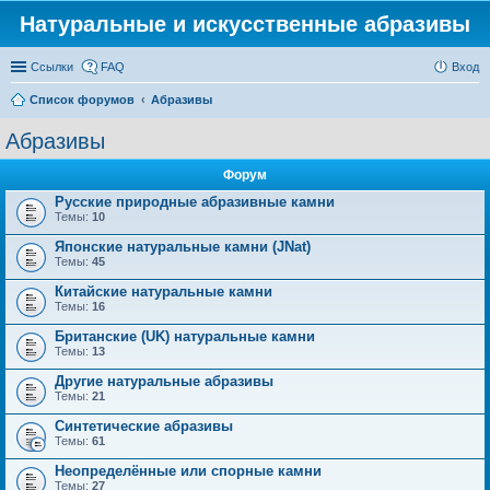
Натуральные и искусственные абразивы
Ссылки
FAQ
Вход
Список форумов
Абразивы
Абразивы
Форум
Русские природные абразивные камни
Темы:
10
Японские натуральные камни (JNat)
Темы:
45
Китайские натуральные камни
Темы:
16
Британские (UK) натуральные камни
Темы:
13
Другие натуральные абразивы
Темы:
21
Синтетические абразивы
Темы:
61
Неопределённые или спорные камни
Темы:
27