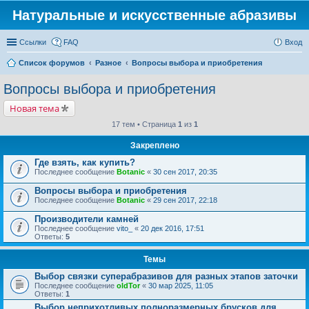
Натуральные и искусственные абразивы
Ссылки
FAQ
Вход
Список форумов
Разное
Вопросы выбора и приобретения
Вопросы выбора и приобретения
Новая тема
17 тем • Страница
1
из
1
Закреплено
Где взять, как купить?
Последнее сообщение
Botanic
«
30 сен 2017, 20:35
Вопросы выбора и приобретения
Последнее сообщение
Botanic
«
29 сен 2017, 22:18
Производители камней
Последнее сообщение
vito_
«
20 дек 2016, 17:51
Ответы:
5
Темы
Выбор связки суперабразивов для разных этапов заточки
Последнее сообщение
oldTor
«
30 мар 2025, 11:05
Ответы:
1
Выбор неприхотливых полноразмерных брусков для