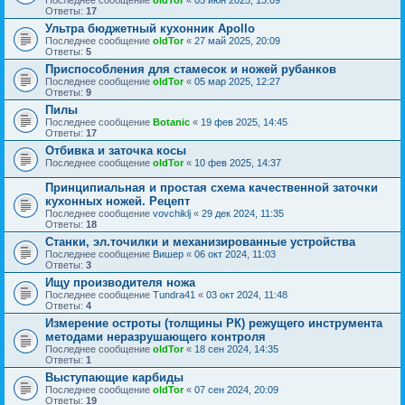
Последнее сообщение
oldTor
«
05 июн 2025, 13:09
Ответы:
17
Ультра бюджетный кухонник Apollo
Последнее сообщение
oldTor
«
27 май 2025, 20:09
Ответы:
5
Приспособления для стамесок и ножей рубанков
Последнее сообщение
oldTor
«
05 мар 2025, 12:27
Ответы:
9
Пилы
Последнее сообщение
Botanic
«
19 фев 2025, 14:45
Ответы:
17
Отбивка и заточка косы
Последнее сообщение
oldTor
«
10 фев 2025, 14:37
Принципиальная и простая схема качественной заточки
кухонных ножей. Рецепт
Последнее сообщение
vovchiklj
«
29 дек 2024, 11:35
Ответы:
18
Станки, эл.точилки и механизированные устройства
Последнее сообщение
Вишер
«
06 окт 2024, 11:03
Ответы:
3
Ищу производителя ножа
Последнее сообщение
Tundra41
«
03 окт 2024, 11:48
Ответы:
4
Измерение остроты (толщины РК) режущего инструмента
методами неразрушающего контроля
Последнее сообщение
oldTor
«
18 сен 2024, 14:35
Ответы:
1
Выступающие карбиды
Последнее сообщение
oldTor
«
07 сен 2024, 20:09
Ответы:
19