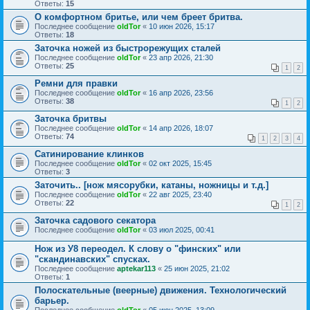
Ответы:
15
О комфортном бритье, или чем бреет бритва.
Последнее сообщение
oldTor
«
10 июн 2026, 15:17
Ответы:
18
Заточка ножей из быстрорежущих сталей
Последнее сообщение
oldTor
«
23 апр 2026, 21:30
Ответы:
25
1
2
Ремни для правки
Последнее сообщение
oldTor
«
16 апр 2026, 23:56
Ответы:
38
1
2
Заточка бритвы
Последнее сообщение
oldTor
«
14 апр 2026, 18:07
Ответы:
74
1
2
3
4
Сатинирование клинков
Последнее сообщение
oldTor
«
02 окт 2025, 15:45
Ответы:
3
Заточить.. [нож мясорубки, катаны, ножницы и т.д.]
Последнее сообщение
oldTor
«
22 авг 2025, 23:40
Ответы:
22
1
2
Заточка садового секатора
Последнее сообщение
oldTor
«
03 июл 2025, 00:41
Нож из У8 переодел. К слову о "финских" или
"скандинавских" спусках.
Последнее сообщение
aptekar113
«
25 июн 2025, 21:02
Ответы:
1
Полоскательные (веерные) движения. Технологический
барьер.