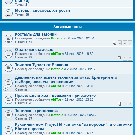
станки)
Темы:
1
Методы, способы, хитрости
Темы:
38
Активные темы
Костыль для заточки
Последнее сообщение
Botanic
«
01 авг 2026, 02:54
Ответы:
44
1
2
3
О заточке стамесок
Последнее сообщение
oldTor
«
31 июл 2026, 19:39
Ответы:
29
1
2
Точилка Турист от Ралкова
Последнее сообщение
Botanic
«
23 июл 2026, 19:17
Давление, как аспект техники заточки. Критерии его
выбора, нюансы, их влияние.
Последнее сообщение
oldTor
«
23 июл 2026, 13:31
Ответы:
4
Правильный хват, движения при заточке
Последнее сообщение
oldTor
«
21 июл 2026, 23:13
Ответы:
20
1
2
Точилка - криволапка
Последнее сообщение
Botanic
«
06 июл 2026, 00:36
Ответы:
17
Кухонный нож Project M - заточка "из коробки", и о заточке
Elmax в целом.
Последнее сообщение
oldTor
«
01 июл 2026, 16:14