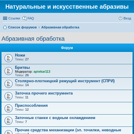
Натуральные и искусственные абразивы
Ссылки
FAQ
Вход
Список форумов
Абразивная обработка
Абразивная обработка
Форум
Ножи
Темы:
27
Бритвы
Модератор:
aptekar113
Темы:
26
Столярно-плотницкий режущий инструмент (СПРИ)
Темы:
14
Заточка прочего инструмента
Темы:
11
Приспособления
Темы:
12
Заточные станки с водным охлаждением
Темы:
7
Прочие средства механизации (эл. точилки, неводные