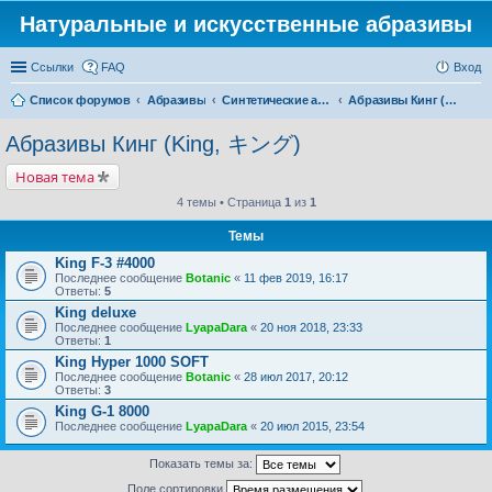
Натуральные и искусственные абразивы
Ссылки
FAQ
Вход
Список форумов
Абразивы
Синтетические абразивы
Абразивы Кинг (King, キング)
Абразивы Кинг (King, キング)
Новая тема
4 темы • Страница
1
из
1
Темы
King F-3 #4000
Последнее сообщение
Botanic
«
11 фев 2019, 16:17
Ответы:
5
King deluxe
Последнее сообщение
LyapaDara
«
20 ноя 2018, 23:33
Ответы:
1
King Hyper 1000 SOFT
Последнее сообщение
Botanic
«
28 июл 2017, 20:12
Ответы:
3
King G-1 8000
Последнее сообщение
LyapaDara
«
20 июл 2015, 23:54
Показать темы за:
Поле сортировки