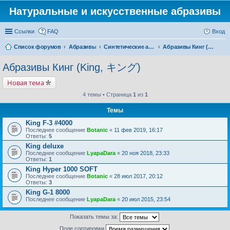
Натуральные и искусственные абразивы
Ссылки
FAQ
Вход
Список форумов
Абразивы
Синтетические абразивы
Абразивы Кинг (King, キング)
Абразивы Кинг (King, キング)
Новая тема
4 темы • Страница
1
из
1
Темы
King F-3 #4000
Последнее сообщение
Botanic
«
11 фев 2019, 16:17
Ответы:
5
King deluxe
Последнее сообщение
LyapaDara
«
20 ноя 2018, 23:33
Ответы:
1
King Hyper 1000 SOFT
Последнее сообщение
Botanic
«
28 июл 2017, 20:12
Ответы:
3
King G-1 8000
Последнее сообщение
LyapaDara
«
20 июл 2015, 23:54
Показать темы за:
Поле сортировки