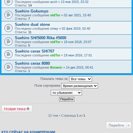
Последнее сообщение
avch
«
13 янв 2023, 23:32
Ответы:
14
Suehiro Gokumyo
Последнее сообщение
oldTor
«
02 авг 2021, 15:40
Ответы:
7
Suehiro dual stone
Последнее сообщение
zmey
«
02 фев 2019, 02:40
Ответы:
11
Suehiro SH/5000 Rika #5000
Последнее сообщение
oldTor
«
19 ноя 2018, 23:07
Ответы:
5
Suehiro cerax SH/707
Последнее сообщение
oldTor
«
19 июн 2016, 17:01
Suehiro cerax 8080
Последнее сообщение
Botanic
«
14 дек 2015, 00:41
Ответы:
1
Показать темы за:
Поле сортировки
Новая тема
10 тем • Страница
1
из
1
Перейти
КТО СЕЙЧАС НА КОНФЕРЕНЦИИ