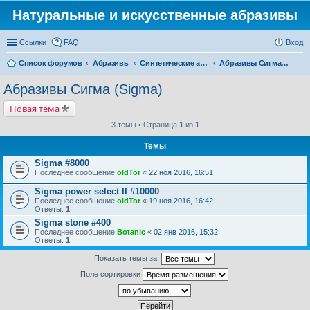
Натуральные и искусственные абразивы
Ссылки
FAQ
Вход
Список форумов
Абразивы
Синтетические абразивы
Абразивы Сигма (Sigma)
Абразивы Сигма (Sigma)
Новая тема
3 темы • Страница
1
из
1
Темы
Sigma #8000
Последнее сообщение
oldTor
«
22 ноя 2016, 16:51
Sigma power select II #10000
Последнее сообщение
oldTor
«
19 ноя 2016, 16:42
Ответы:
1
Sigma stone #400
Последнее сообщение
Botanic
«
02 янв 2016, 15:32
Ответы:
1
Показать темы за:
Поле сортировки