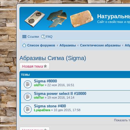
Натуральн
Сайт о свойствах и 
Ссылки
FAQ
Список форумов
Абразивы
Синтетические абразивы
Аб
Абразивы Сигма (Sigma)
Новая тема
ТЕМЫ
Sigma #8000
oldTor
» 22 ноя 2016, 16:51
Sigma power select II #10000
oldTor
» 19 ноя 2016, 14:14
Sigma stone #400
LyapaDara
» 10 дек 2015, 17:58
Показать 