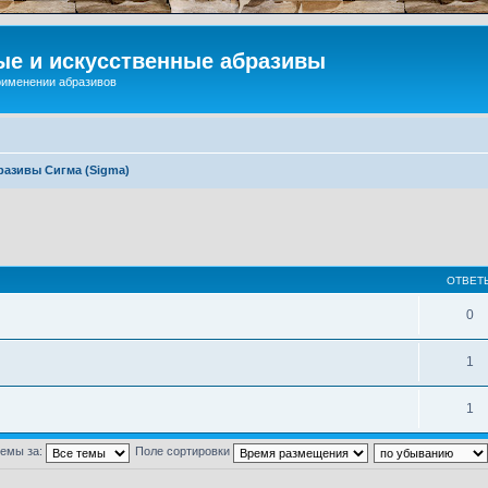
ые и искусственные абразивы
применении абразивов
разивы Сигма (Sigma)
ОТВЕТ
0
1
1
темы за:
Поле сортировки