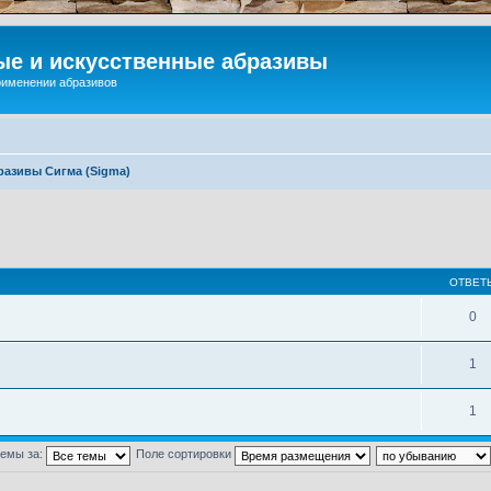
ые и искусственные абразивы
применении абразивов
разивы Сигма (Sigma)
ОТВЕТ
0
1
1
темы за:
Поле сортировки