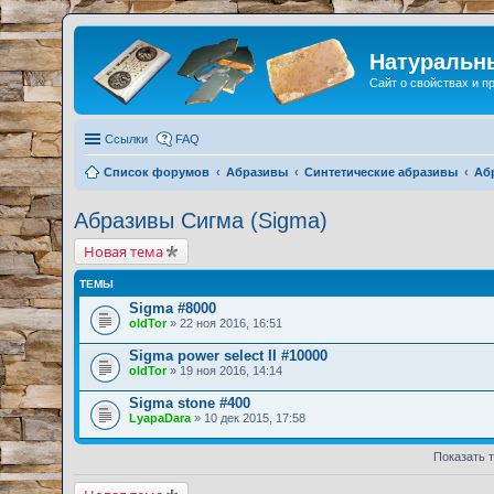
Натуральн
Сайт о свойствах и 
Ссылки
FAQ
Список форумов
Абразивы
Синтетические абразивы
Аб
Абразивы Сигма (Sigma)
Новая тема
ТЕМЫ
Sigma #8000
oldTor
» 22 ноя 2016, 16:51
Sigma power select II #10000
oldTor
» 19 ноя 2016, 14:14
Sigma stone #400
LyapaDara
» 10 дек 2015, 17:58
Показать 