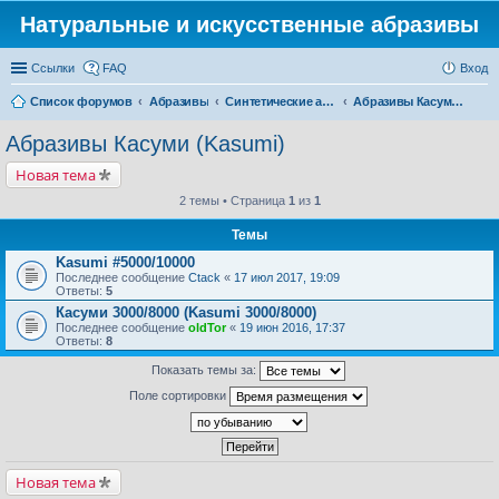
Натуральные и искусственные абразивы
Ссылки
FAQ
Вход
Список форумов
Абразивы
Синтетические абразивы
Абразивы Касуми (Kasumi)
Абразивы Касуми (Kasumi)
Новая тема
2 темы • Страница
1
из
1
Темы
Kasumi #5000/10000
Последнее сообщение
Ctack
«
17 июл 2017, 19:09
Ответы:
5
Касуми 3000/8000 (Kasumi 3000/8000)
Последнее сообщение
oldTor
«
19 июн 2016, 17:37
Ответы:
8
Показать темы за:
Поле сортировки
Новая тема