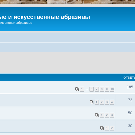
ые и искусственные абразивы
применении абразивов
ОТВЕТ
185
1
…
6
7
8
9
10
73
1
2
3
4
50
1
2
3
30
1
2