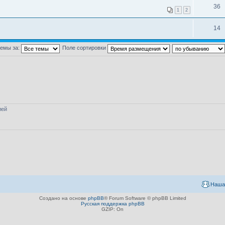
36
1
2
14
темы за:
Поле сортировки
лей
Наша
Создано на основе
phpBB
® Forum Software © phpBB Limited
Русская поддержка phpBB
GZIP: On