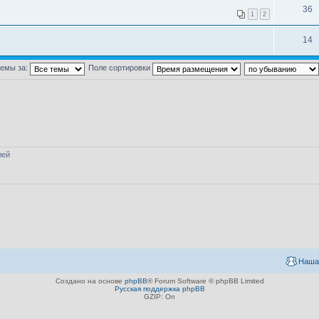
36
1
2
14
темы за:
Поле сортировки
лей
Наша
Создано на основе
phpBB
® Forum Software © phpBB Limited
Русская поддержка phpBB
GZIP: On