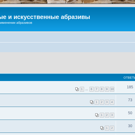
ые и искусственные абразивы
применении абразивов
ОТВЕТ
185
1
…
6
7
8
9
10
73
1
2
3
4
50
1
2
3
30
1
2