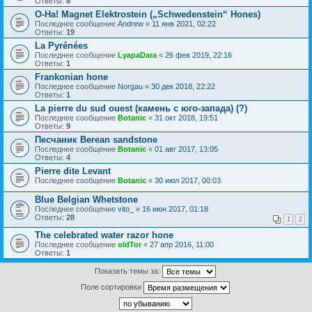
Ответы:
8
O-Ha! Magnet Elektrostein („Schwedenstein“ Hones)
Последнее сообщение
Andrew
«
11 янв 2021, 02:22
Ответы:
19
La Pyrénées
Последнее сообщение
LyapaDara
«
26 фев 2019, 22:16
Ответы:
1
Frankonian hone
Последнее сообщение
Norgau
«
30 дек 2018, 22:22
Ответы:
1
La pierre du sud ouest (камень с юго-запада) (?)
Последнее сообщение
Botanic
«
31 окт 2018, 19:51
Ответы:
9
Песчаник Berean sandstone
Последнее сообщение
Botanic
«
01 авг 2017, 13:05
Ответы:
4
Pierre dite Levant
Последнее сообщение
Botanic
«
30 июл 2017, 00:03
Blue Belgian Whetstone
Последнее сообщение
vito_
«
16 июн 2017, 01:18
Ответы:
28
1
2
The celebrated water razor hone
Последнее сообщение
oldTor
«
27 апр 2016, 11:00
Ответы:
1
Показать темы за:
Поле сортировки