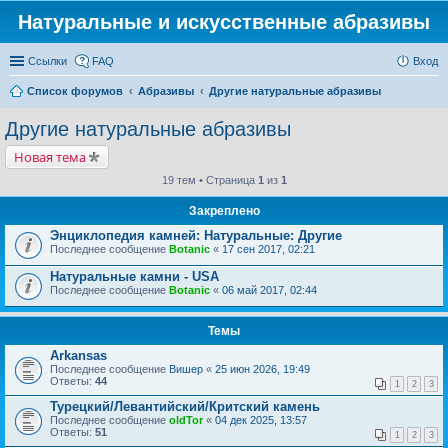
Натуральные и искусственные абразивы
Ссылки
FAQ
Вход
Список форумов
Абразивы
Другие натуральные абразивы
Другие натуральные абразивы
Новая тема
19 тем • Страница
1
из
1
Закреплено
Энциклопедия камней: Натуральные: Другие
Последнее сообщение
Botanic
«
17 сен 2017, 02:21
Натуральные камни - USA
Последнее сообщение
Botanic
«
06 май 2017, 02:44
Темы
Arkansas
Последнее сообщение
Вишер
«
25 июн 2026, 19:49
Ответы:
44
1
2
3
Турецкий/Левантийский/Критский камень
Последнее сообщение
oldTor
«
04 дек 2025, 13:57
Ответы:
51
1
2
3