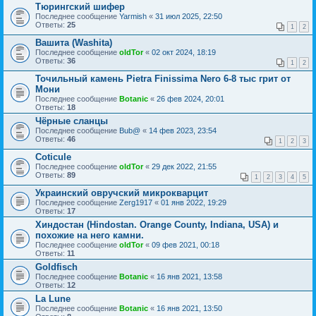
Тюрингский шифер
Последнее сообщение
Yarmish
«
31 июл 2025, 22:50
Ответы:
25
1
2
Вашита (Washita)
Последнее сообщение
oldTor
«
02 окт 2024, 18:19
Ответы:
36
1
2
Точильный камень Pietra Finissima Nero 6-8 тыс грит от
Мони
Последнее сообщение
Botanic
«
26 фев 2024, 20:01
Ответы:
18
Чёрные сланцы
Последнее сообщение
Bub@
«
14 фев 2023, 23:54
Ответы:
46
1
2
3
Coticule
Последнее сообщение
oldTor
«
29 дек 2022, 21:55
Ответы:
89
1
2
3
4
5
Украинский овручский микрокварцит
Последнее сообщение
Zerg1917
«
01 янв 2022, 19:29
Ответы:
17
Хиндостан (Hindostan. Orange County, Indiana, USA) и
похожие на него камни.
Последнее сообщение
oldTor
«
09 фев 2021, 00:18
Ответы:
11
Goldfisch
Последнее сообщение
Botanic
«
16 янв 2021, 13:58
Ответы:
12
La Lune
Последнее сообщение
Botanic
«
16 янв 2021, 13:50