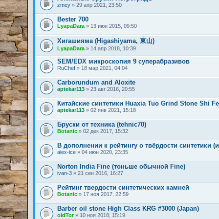
zmey
» 29 апр 2021, 23:50
Bester 700
LyapaDara
» 13 июн 2015, 09:50
Хигашияма (Higashiyama, 東山)
LyapaDara
» 14 апр 2018, 10:39
SEM/EDX микроскопия 9 суперабразивов
RuChef
» 18 мар 2021, 04:04
Carborundum and Aloxite
aptekar113
» 23 авг 2016, 20:55
Китайские синтетики Huaxia Tuo Grind Stone Shi Fe
aptekar113
» 02 янв 2021, 15:18
Бруски от техника (tehnic70)
Botanic
» 02 дек 2017, 15:32
В дополнении к рейтингу о твёрдости синтетики (и
alex-ice
» 04 июн 2020, 23:35
Norton India Fine (тоньше обычной Fine)
ivan-3
» 21 сен 2016, 16:27
Рейтинг твердости синтетических камней
Botanic
» 17 ноя 2017, 22:59
Barber oil stone High Class KRG #3000 (Japan)
oldTor
» 10 ноя 2018, 15:19