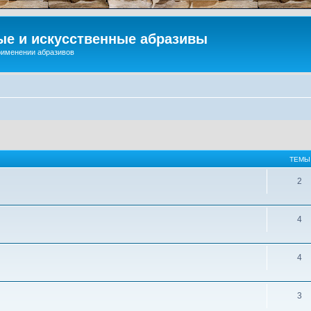
ые и искусственные абразивы
применении абразивов
ТЕМЫ
2
4
4
3