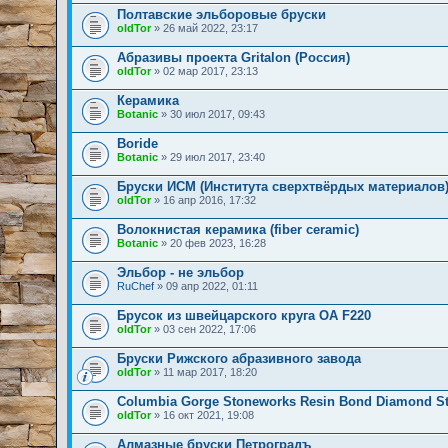
Полтавские эльборовые бруски
oldTor
» 26 май 2022, 23:17
Абразивы проекта Gritalon (Россия)
oldTor
» 02 мар 2017, 23:13
Керамика
Botanic
» 30 июл 2017, 09:43
Boride
Botanic
» 29 июл 2017, 23:40
Бруски ИСМ (Института сверхтвёрдых материалов
oldTor
» 16 апр 2016, 17:32
Волокнистая керамика (fiber ceramic)
Botanic
» 20 фев 2023, 16:28
Эльбор - не эльбор
RuChef
» 09 апр 2022, 01:11
Брусок из швейцарского круга ОА F220
oldTor
» 03 сен 2022, 17:06
Бруски Рижского абразивного завода
oldTor
» 11 мар 2017, 18:20
Columbia Gorge Stoneworks Resin Bond Diamond S
oldTor
» 16 окт 2021, 19:08
Алмазные бруски Петроградъ