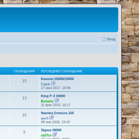
Вход
СООБЩЕНИЯ
ПОСЛЕДНЕЕ СООБЩЕНИЕ
Kasumi #5000/10000
15
Ctack
П
17 июл 2017, 19:09
е
р
King F-3 #4000
13
е
Botanic
й
П
11 фев 2019, 16:17
т
е
и
р
Naniwa Oomura 150
к
22
е
п
avch
й
о
П
08 янв 2026, 19:43
т
с
е
и
л
р
Sigma #8000
к
5
е
е
п
oldTor
д
й
о
П
22 ноя 2016, 16:51