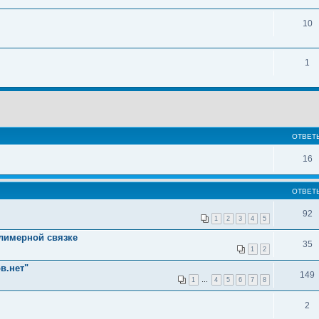
10
1
ОТВЕТ
16
ОТВЕТ
92
1
2
3
4
5
олимерной связке
35
1
2
в.нет"
149
1
…
4
5
6
7
8
2