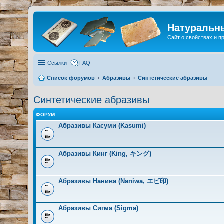
Натуральн
Сайт о свойствах и 
Ссылки
FAQ
Список форумов
Абразивы
Синтетические абразивы
Синтетические абразивы
ФОРУМ
Абразивы Касуми (Kasumi)
Абразивы Кинг (King, キング)
Абразивы Нанива (Naniwa, エビ印)
Абразивы Сигма (Sigma)