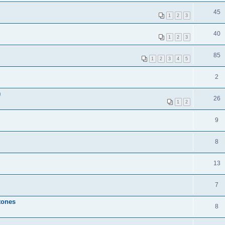
45
1
2
3
40
1
2
3
85
1
2
3
4
5
2
)
26
1
2
9
8
13
7
tones
8