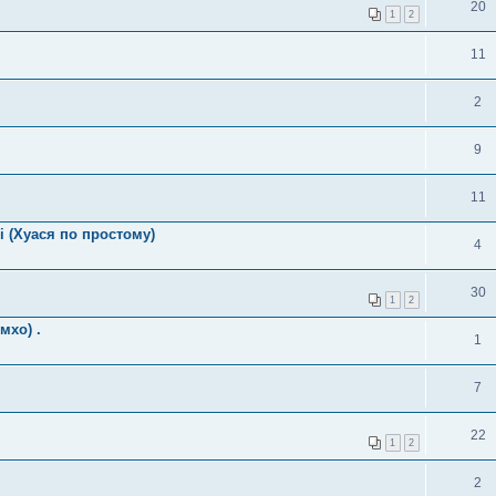
20
1
2
11
2
9
11
i (Хуася по простому)
4
30
1
2
мхо) .
1
7
22
1
2
2