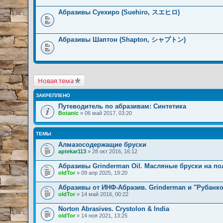
Абразивы Суехиро (Suehiro, スエヒロ)
Абразивы Шаптон (Shapton, シャプトン)
Новая тема
ЗАКРЕПЛЕНО
Путеводитель по абразивам: Синтетика
Botanic
» 06 май 2017, 03:20
ТЕМЫ
Алмазосодержащие бруски
aptekar113
» 28 окт 2016, 16:12
Абразивы Grinderman Oil. Масляные бруски на п
oldTor
» 09 апр 2025, 19:20
Абразивы от ИНФ-Абразив. Grinderman и "Рубанко
oldTor
» 14 май 2016, 00:22
Norton Abrasives. Crystolon & India
oldTor
» 14 ноя 2021, 13:25