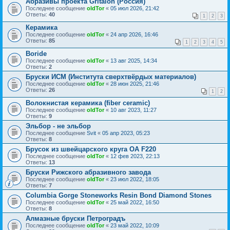
Абразивы проекта Gritalon (Россия)
Последнее сообщение
oldTor
«
05 июл 2026, 21:42
Ответы:
40
1
2
3
Керамика
Последнее сообщение
oldTor
«
24 апр 2026, 16:46
Ответы:
85
1
2
3
4
5
Boride
Последнее сообщение
oldTor
«
13 авг 2025, 14:34
Ответы:
2
Бруски ИСМ (Института сверхтвёрдых материалов)
Последнее сообщение
oldTor
«
28 июн 2025, 21:46
Ответы:
26
1
2
Волокнистая керамика (fiber ceramic)
Последнее сообщение
oldTor
«
10 авг 2023, 11:27
Ответы:
9
Эльбор - не эльбор
Последнее сообщение
Svit
«
05 апр 2023, 05:23
Ответы:
8
Брусок из швейцарского круга ОА F220
Последнее сообщение
oldTor
«
12 фев 2023, 22:13
Ответы:
13
Бруски Рижского абразивного завода
Последнее сообщение
oldTor
«
23 июл 2022, 18:05
Ответы:
7
Columbia Gorge Stoneworks Resin Bond Diamond Stones
Последнее сообщение
oldTor
«
25 май 2022, 16:50
Ответы:
8
Алмазные бруски Петроградъ
Последнее сообщение
oldTor
«
23 май 2022, 10:09