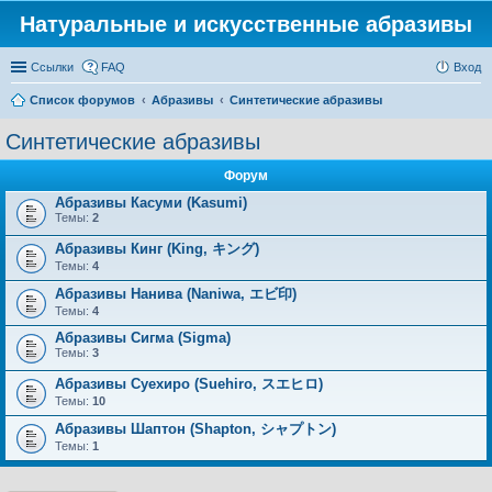
Натуральные и искусственные абразивы
Ссылки
FAQ
Вход
Список форумов
Абразивы
Синтетические абразивы
Синтетические абразивы
Форум
Абразивы Касуми (Kasumi)
Темы:
2
Абразивы Кинг (King, キング)
Темы:
4
Абразивы Нанива (Naniwa, エビ印)
Темы:
4
Абразивы Сигма (Sigma)
Темы:
3
Абразивы Суехиро (Suehiro, スエヒロ)
Темы:
10
Абразивы Шаптон (Shapton, シャプトン)
Темы:
1