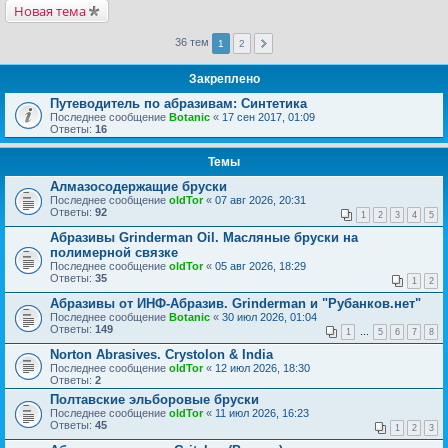
Новая тема
36 тем
1
2
Закреплено
Путеводитель по абразивам: Синтетика
Последнее сообщение
Botanic
«
17 сен 2017, 01:09
Ответы:
16
Темы
Алмазосодержащие бруски
Последнее сообщение
oldTor
«
07 авг 2026, 20:31
Ответы:
92
1
2
3
4
5
Абразивы Grinderman Oil. Масляные бруски на
полимерной связке
Последнее сообщение
oldTor
«
05 авг 2026, 18:29
Ответы:
35
1
2
Абразивы от ИНФ-Абразив. Grinderman и "Рубанков.нет"
Последнее сообщение
Botanic
«
30 июл 2026, 01:04
Ответы:
149
1
…
5
6
7
8
Norton Abrasives. Crystolon & India
Последнее сообщение
oldTor
«
12 июл 2026, 18:30
Ответы:
2
Полтавские эльборовые бруски
Последнее сообщение
oldTor
«
11 июл 2026, 16:23
Ответы:
45
1
2
3