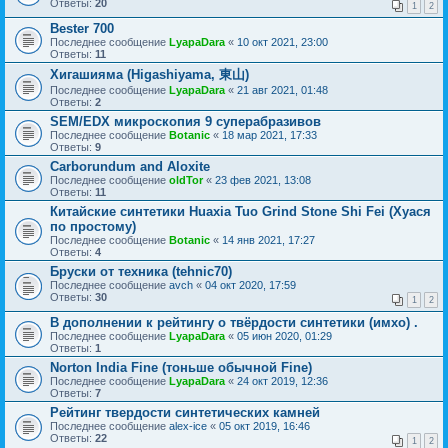
Ответы:
20
1
2
Bester 700
Последнее сообщение
LyapaDara
«
10 окт 2021, 23:00
Ответы:
11
Хигашияма (Higashiyama, 東山)
Последнее сообщение
LyapaDara
«
21 авг 2021, 01:48
Ответы:
2
SEM/EDX микроскопия 9 суперабразивов
Последнее сообщение
Botanic
«
18 мар 2021, 17:33
Ответы:
9
Carborundum and Aloxite
Последнее сообщение
oldTor
«
23 фев 2021, 13:08
Ответы:
11
Китайские синтетики Huaxia Tuo Grind Stone Shi Fei (Хуася
по простому)
Последнее сообщение
Botanic
«
14 янв 2021, 17:27
Ответы:
4
Бруски от техника (tehnic70)
Последнее сообщение
avch
«
04 окт 2020, 17:59
Ответы:
30
1
2
В дополнении к рейтингу о твёрдости синтетики (имхо) .
Последнее сообщение
LyapaDara
«
05 июн 2020, 01:29
Ответы:
1
Norton India Fine (тоньше обычной Fine)
Последнее сообщение
LyapaDara
«
24 окт 2019, 12:36
Ответы:
7
Рейтинг твердости синтетических камней
Последнее сообщение
alex-ice
«
05 окт 2019, 16:46
Ответы:
22
1
2