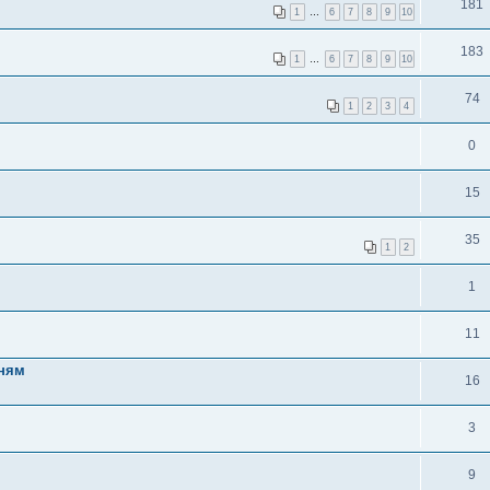
181
1
…
6
7
8
9
10
183
1
…
6
7
8
9
10
74
1
2
3
4
0
15
35
1
2
1
11
мням
16
3
9