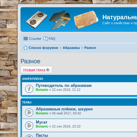
Натуральн
Сайт о свойствах и 
Ссылки
FAQ
Список форумов
Абразивы
Разное
Разное
Новая тема
ЗАКРЕПЛЕНО
Путеводитель по абразивам
Botanic
» 22 сен 2016, 21:12
ТЕМЫ
Абразивные плёнки, шкурки
Botanic
» 06 май 2017, 03:42
Мусат
Botanic
» 22 сен 2016, 23:10
Пасты