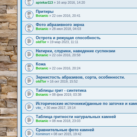
aptekar113
» 16 апр 2016, 14:20
Притиры
Botanic
» 22 сен 2016, 20:41
Фото абразивного зерна
Botanic
» 28 июл 2018, 04:03
Острота и режущая способность
oldTor
» 19 мар 2023, 11:11
Натирки, слурики, наведение суспензии
Botanic
» 22 сен 2016, 20:58
Кожа
Botanic
» 22 сен 2016, 20:24
Зернистость абразивов, сорта, особенности.
oldTor
» 16 окт 2019, 15:52
Таблицы грит - синтетика
Botanic
» 08 фев 2019, 03:38
Исторические источники/данные по заточке и ка
vito_
» 30 июн 2017, 19:14
Таблица гритности натуральных камней
Botanic
» 08 янв 2018, 23:03
Сравнительные фото камней
Komimort
» 08 окт 2015, 19:42