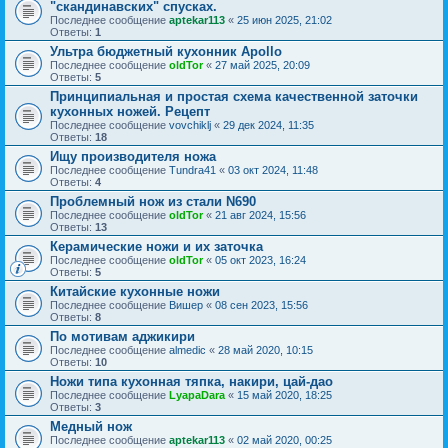
"скандинавских" спусках.
Последнее сообщение
aptekar113
«
25 июн 2025, 21:02
Ответы:
1
Ультра бюджетный кухонник Apollo
Последнее сообщение
oldTor
«
27 май 2025, 20:09
Ответы:
5
Принципиальная и простая схема качественной заточки
кухонных ножей. Рецепт
Последнее сообщение
vovchiklj
«
29 дек 2024, 11:35
Ответы:
18
Ищу производителя ножа
Последнее сообщение
Tundra41
«
03 окт 2024, 11:48
Ответы:
4
Проблемный нож из стали N690
Последнее сообщение
oldTor
«
21 авг 2024, 15:56
Ответы:
13
Керамические ножи и их заточка
Последнее сообщение
oldTor
«
05 окт 2023, 16:24
Ответы:
5
Китайские кухонные ножи
Последнее сообщение
Вишер
«
08 сен 2023, 15:56
Ответы:
8
По мотивам аджикири
Последнее сообщение
almedic
«
28 май 2020, 10:15
Ответы:
10
Ножи типа кухонная тяпка, накири, цай-дао
Последнее сообщение
LyapaDara
«
15 май 2020, 18:25
Ответы:
3
Медный нож
Последнее сообщение
aptekar113
«
02 май 2020, 00:25