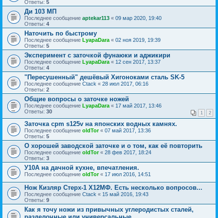
Ответы:
5
Ди 103 МП
Последнее сообщение
aptekar113
«
09 мар 2020, 19:40
Ответы:
4
Наточить по быстрому
Последнее сообщение
LyapaDara
«
02 ноя 2019, 19:39
Ответы:
5
Эксперимент с заточкой фунаюки и аджикири
Последнее сообщение
LyapaDara
«
12 сен 2017, 13:37
Ответы:
4
"Пересушенный" дешёвый Хигоноками сталь SK-5
Последнее сообщение
Ctack
«
28 июл 2017, 06:16
Ответы:
2
Общие вопросы о заточке ножей
Последнее сообщение
LyapaDara
«
17 май 2017, 13:46
Ответы:
30
1
2
Заточка cpm s125v на японских водных камнях.
Последнее сообщение
oldTor
«
07 май 2017, 13:36
Ответы:
5
О хорошей заводской заточке и о том, как её повторить
Последнее сообщение
oldTor
«
28 фев 2017, 18:24
Ответы:
3
У10А на дачной кухне, впечатления.
Последнее сообщение
oldTor
«
17 июл 2016, 14:51
Нож Кизляр Стерх-1 Х12МФ. Есть несколько вопросов...
Последнее сообщение
Ctack
«
15 май 2016, 19:43
Ответы:
9
Как я точу ножи из привычных углеродистых сталей,
разделочные или универсальные.