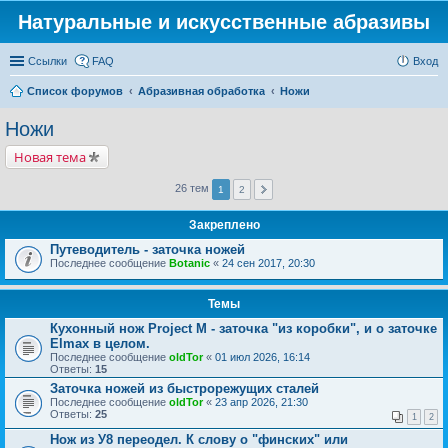
Натуральные и искусственные абразивы
Ссылки
FAQ
Вход
Список форумов
Абразивная обработка
Ножи
Ножи
Новая тема
26 тем
1
2
Закреплено
Путеводитель - заточка ножей
Последнее сообщение
Botanic
«
24 сен 2017, 20:30
Темы
Кухонный нож Project M - заточка "из коробки", и о заточке
Elmax в целом.
Последнее сообщение
oldTor
«
01 июл 2026, 16:14
Ответы:
15
Заточка ножей из быстрорежущих сталей
Последнее сообщение
oldTor
«
23 апр 2026, 21:30
Ответы:
25
1
2
Нож из У8 переодел. К слову о "финских" или