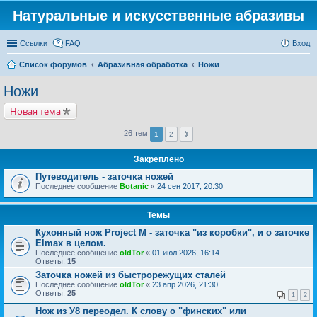
Натуральные и искусственные абразивы
Ссылки
FAQ
Вход
Список форумов
Абразивная обработка
Ножи
Ножи
Новая тема
26 тем
1
2
Закреплено
Путеводитель - заточка ножей
Последнее сообщение
Botanic
«
24 сен 2017, 20:30
Темы
Кухонный нож Project M - заточка "из коробки", и о заточке
Elmax в целом.
Последнее сообщение
oldTor
«
01 июл 2026, 16:14
Ответы:
15
Заточка ножей из быстрорежущих сталей
Последнее сообщение
oldTor
«
23 апр 2026, 21:30
Ответы:
25
1
2
Нож из У8 переодел. К слову о "финских" или