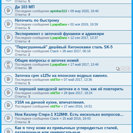
Ответы:
5
Ди 103 МП
Последнее сообщение
aptekar113
«
09 мар 2020, 19:40
Ответы:
4
Наточить по быстрому
Последнее сообщение
LyapaDara
«
02 ноя 2019, 19:39
Ответы:
5
Эксперимент с заточкой фунаюки и аджикири
Последнее сообщение
LyapaDara
«
12 сен 2017, 13:37
Ответы:
4
"Пересушенный" дешёвый Хигоноками сталь SK-5
Последнее сообщение
Ctack
«
28 июл 2017, 06:16
Ответы:
2
Общие вопросы о заточке ножей
Последнее сообщение
LyapaDara
«
17 май 2017, 13:46
Ответы:
30
1
2
Заточка cpm s125v на японских водных камнях.
Последнее сообщение
oldTor
«
07 май 2017, 13:36
Ответы:
5
О хорошей заводской заточке и о том, как её повторить
Последнее сообщение
oldTor
«
28 фев 2017, 18:24
Ответы:
3
У10А на дачной кухне, впечатления.
Последнее сообщение
oldTor
«
17 июл 2016, 14:51
Нож Кизляр Стерх-1 Х12МФ. Есть несколько вопросов...
Последнее сообщение
Ctack
«
15 май 2016, 19:43
Ответы:
9
Как я точу ножи из привычных углеродистых сталей,
разделочные или универсальные.