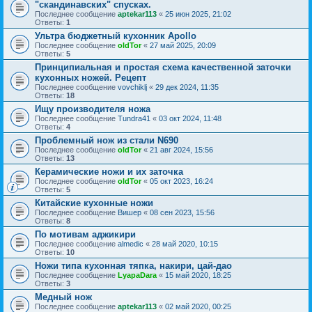
"скандинавских" спусках.
Последнее сообщение
aptekar113
«
25 июн 2025, 21:02
Ответы:
1
Ультра бюджетный кухонник Apollo
Последнее сообщение
oldTor
«
27 май 2025, 20:09
Ответы:
5
Принципиальная и простая схема качественной заточки
кухонных ножей. Рецепт
Последнее сообщение
vovchiklj
«
29 дек 2024, 11:35
Ответы:
18
Ищу производителя ножа
Последнее сообщение
Tundra41
«
03 окт 2024, 11:48
Ответы:
4
Проблемный нож из стали N690
Последнее сообщение
oldTor
«
21 авг 2024, 15:56
Ответы:
13
Керамические ножи и их заточка
Последнее сообщение
oldTor
«
05 окт 2023, 16:24
Ответы:
5
Китайские кухонные ножи
Последнее сообщение
Вишер
«
08 сен 2023, 15:56
Ответы:
8
По мотивам аджикири
Последнее сообщение
almedic
«
28 май 2020, 10:15
Ответы:
10
Ножи типа кухонная тяпка, накири, цай-дао
Последнее сообщение
LyapaDara
«
15 май 2020, 18:25
Ответы:
3
Медный нож
Последнее сообщение
aptekar113
«
02 май 2020, 00:25