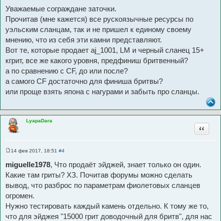
о
Уважаемые сограждане заточки.
о
б
Прочитав (мне кажется) все рускоязычные ресурсы по
щ
уэльским сланцам, так и не пришел к единому своему
е
н
мнению, что из себя эти камни представляют.
и
е
Вот те, которые продает aj_1001, LM и черный сланец 15+
кгрит, все же какого уровня, предфиниш бритвенный?
а по сравнению с CF, до или после?
а самого CF достаточно для финиша бритвы?
или проще взять япона с нагурами и забыть про сланцы.
LyapaDara
Цитата
14 фев 2017, 18:51
#4
С
о
miguelle1978
, Что продаёт эйджей, знает только он один.
о
б
Какие там гриты? ХЗ. Почитав форумы можно сделать
щ
вывод, что разброс по параметрам фиолетовых сланцев
е
н
огромен.
и
е
Нужно тестировать каждый камень отдельно. К тому же то,
что для эйджея "15000 грит доводочный для бритв", для нас