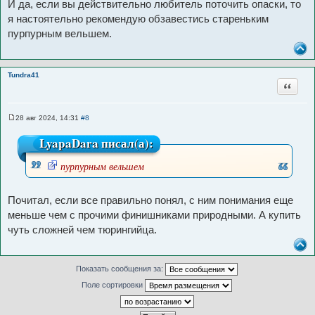
И да, если вы действительно любитель поточить опаски, то
о
б
я настоятельно рекомендую обзавестись стареньким
щ
пурпурным вельшем.
е
н
и
е
Tundra41
Цитата
28 авг 2024, 14:31
#8
С
о
LyapaDara писал(а):
о
б
щ
пурпурным вельшем
е
н
И
и
с
е
Почитал, если все правильно понял, с ним понимания еще
т
меньше чем с прочими финишниками природными. А купить
о
чуть сложней чем тюрингийца.
ч
н
и
Показать сообщения за:
к
Поле сортировки
ц
и