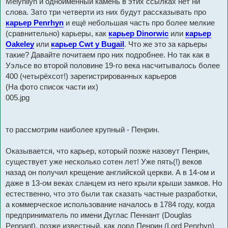
Melynllyn и одноимённый камень в этих ссылках нет ни
слова. Зато три четверти из них будут рассказывать про
карьер Penrhyn
и ещё небольшая часть про более мелкие
(сравнительно) карьеры, как
карьер Dinorwic
или
карьер
Oakeley
или
карьер Cwt y Bugail
. Что же это за карьеры
такие? Давайте почитаем про них подробнее. Но так как в
Уэльсе во второй половине 19-го века насчитывалось более
400 (четырёхсот!) зарегистрированных карьеров
(На фото список части их)
005.jpg
то рассмотрим наиболее крупный - Пенрин.
Оказывается, что карьер, который позже назовут Пенрин,
существует уже несколько сотен лет! Уже пять(!) веков
назад он получил крещение английской церкви. А в 14-ом и
даже в 13-ом веках сланцем из него крыли крыши замков. Но
естественно, что это были так сказать частные разработки,
а коммерческое использование началось в 1784 году, когда
предприниматель по имени Дуглас Пеннант (Douglas
Pennant), позже известный, как лорд Пенрин (Lord Penrhyn)