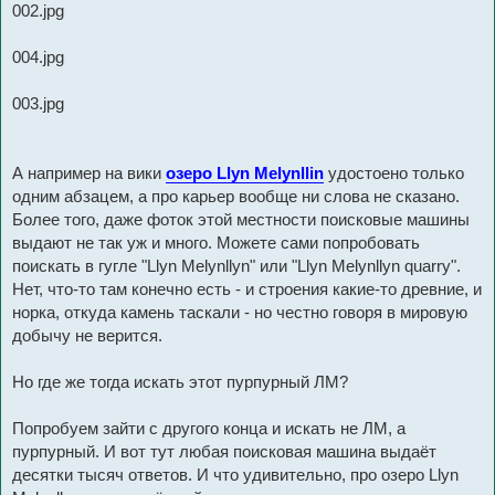
002.jpg
004.jpg
003.jpg
А например на вики
озеро Llyn Melynllin
удостоено только
одним абзацем, а про карьер вообще ни слова не сказано.
Более того, даже фоток этой местности поисковые машины
выдают не так уж и много. Можете сами попробовать
поискать в гугле "Llyn Melynllyn" или "Llyn Melynllyn quarry".
Нет, что-то там конечно есть - и строения какие-то древние, и
норка, откуда камень таскали - но честно говоря в мировую
добычу не верится.
Но где же тогда искать этот пурпурный ЛМ?
Попробуем зайти с другого конца и искать не ЛМ, а
пурпурный. И вот тут любая поисковая машина выдаёт
десятки тысяч ответов. И что удивительно, про озеро Llyn