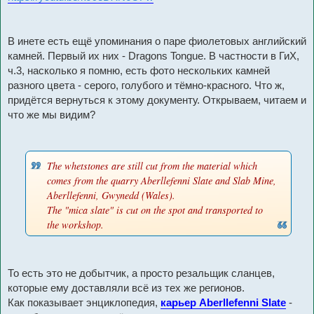
В инете есть ещё упоминания о паре фиолетовых английский
камней. Первый их них - Dragons Tongue. В частности в ГиХ,
ч.3, насколько я помню, есть фото нескольких камней
разного цвета - серого, голубого и тёмно-красного. Что ж,
придётся вернуться к этому документу. Открываем, читаем и
что же мы видим?
The whetstones are still cut from the material which
comes from the quarry Aberllefenni Slate and Slab Mine,
Aberllefenni, Gwynedd (Wales).
The "mica slate" is cut on the spot and transported to
the workshop.
То есть это не добытчик, а просто резальщик сланцев,
которые ему доставляли всё из тех же регионов.
Как показывает энциклопедия,
карьер Aberllefenni Slate
-