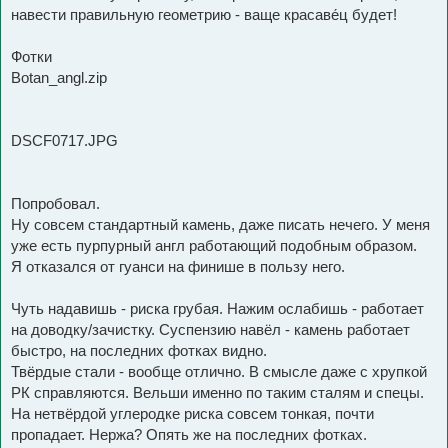
навести правильную геометрию - ваще красаве́ц будет!
Фотки
Botan_angl.zip
DSCF0717.JPG
Попробовал.
Ну совсем стандартный камень, даже писать нечего. У меня
уже есть пурпурный англ работающий подобным образом.
Я отказался от гуанси на финише в пользу него.
Чуть надавишь - риска грубая. Нажим ослабишь - работает
на доводку/зачистку. Суспензию навёл - камень работает
быстро, на последних фотках видно.
Твёрдые стали - вообще отлично. В смысле даже с хрупкой
РК справляются. Вельши именно по таким сталям и спецы.
На нетвёрдой углеродке риска совсем тонкая, почти
пропадает. Нержа? Опять же на последних фотках.