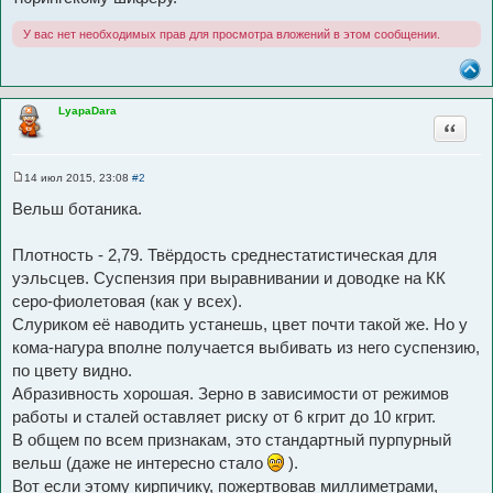
У вас нет необходимых прав для просмотра вложений в этом сообщении.
LyapaDara
Цитата
14 июл 2015, 23:08
#2
С
о
Вельш ботаника.
о
б
щ
Плотность - 2,79. Твёрдость среднестатистическая для
е
н
уэльсцев. Суспензия при выравнивании и доводке на КК
и
е
серо-фиолетовая (как у всех).
Слуриком её наводить устанешь, цвет почти такой же. Но у
кома-нагура вполне получается выбивать из него суспензию,
по цвету видно.
Абразивность хорошая. Зерно в зависимости от режимов
работы и сталей оставляет риску от 6 кгрит до 10 кгрит.
В общем по всем признакам, это стандартный пурпурный
вельш (даже не интересно стало
).
Вот если этому кирпичику, пожертвовав миллиметрами,