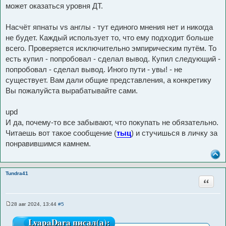
может оказаться уровня ДТ.
Насчёт япнаты vs англы - тут единого мнения нет и никогда
не будет. Каждый использует то, что ему подходит больше
всего. Проверяется исключительно эмпирическим путём. То
есть купил - попробовал - сделал вывод. Купил следующий -
попробовал - сделал вывод. Иного пути - увы! - не
существует. Вам дали общие представления, а конкретику
Вы пожалуйста вырабатывайте сами.
upd
И да, почему-то все забывают, что покупать не обязательно.
Читаешь вот такое сообщение (
тыц
) и стучишься в личку за
понравившимся камнем.
Tundra41
Цитата
28 авг 2024, 13:44
#5
С
о
LyapaDara писал(а):
о