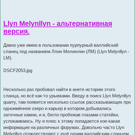
Llyn Melynllyn - альтернативная
версия.
Давно уже имею в пользовании пурпурный валлийский
сланец под названием Ллин Мелинлин (ЛМ) (Llyn Melynllyn -
LM).
DSCF2053.jpg
Несколько раз пробовал найти в инете историю этого
сланца, но всё как-то урывками. Введу в поиск Llyn Melynllyn
quarry, там появится несколько ссылок рассказывающих про
одноимённое озеро и карьер в котором добывались
заточные камни, и я, бегло пробежав глазами статейки,
успокаиваюсь. Ну и плюс к этому попадается кое-какая
информация на различных форумах. Довольно часто Llyn
Melynllyn отождествляют с ещё одним валлийским сланцем