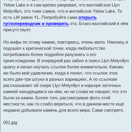
Yelow Lake и я сам крепко уверовал, что валлийское Llyn
Melynllyn, это тоже самое, что и английское Yelow Lake. То
есть LM равно YL. Попробуйте сами
открыть
гуглопереводчик и проверить
это. Благо валлийский в нём
присутствует.
Но инфы по этому камню, повторюсь, очень мало. Наконец я
подошёл к критической точке, когда любопытство
потребовало более подробно разузнать о его
происхождении. В очередной раз забил в поиск Llyn Melynllyn
quarry и начал изучать ссылки более внимательно. Каково
же было моё удивление, когда я понял, что ссылок этих
всего две-три штуки в разных вариациях. А по ссылкам
рассказывают об озере Llyn Melynllyn и карьере заточных
камней находящимся на нём, но ни слова не говорят, что это
были за камни. Более того, рассматривая фото этой
местности, как-то слабо вериться, что в данном месте ещё
недавно добывали камень для всего мира. Сами смотрите.
001.jpg