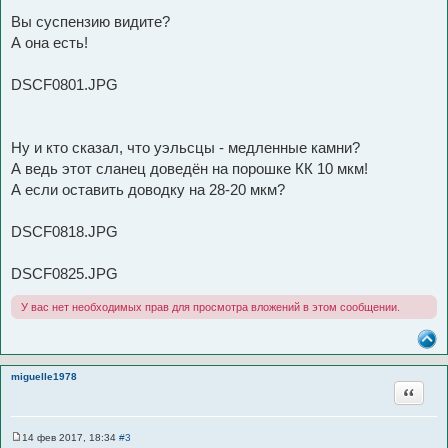
Вы суспензию видите?
А она есть!
DSCF0801.JPG
Ну и кто сказал, что уэльсцы - медленные камни?
А ведь этот сланец доведён на порошке КК 10 мкм!
А если оставить доводку на 28-20 мкм?
DSCF0818.JPG
DSCF0825.JPG
У вас нет необходимых прав для просмотра вложений в этом сообщении.
miguelle1978
Цитата
14 фев 2017, 18:34
#3
С