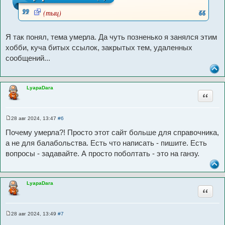
б
щ
(тыц)
е
н
И
и
с
е
Я так понял, тема умерла. Да чуть позненько я занялся этим
т
хобби, куча битых ссылок, закрытых тем, удаленных
о
сообщений...
ч
н
и
LyapaDara
к
Цитата
ц
и
28 авг 2024, 13:47
#6
С
т
о
Почему умерла?! Просто этот сайт больше для справочника,
о
а
б
а не для балабольства. Есть что написать - пишите. Есть
т
щ
вопросы - задавайте. А просто поболтать - это на ганзу.
е
ы
н
и
е
LyapaDara
Цитата
28 авг 2024, 13:49
#7
С
о