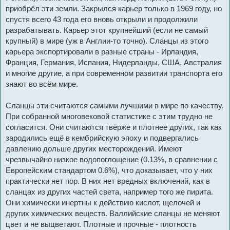
приобрёл эти земли. Закрылся карьер только в 1969 году, но
спустя всего 43 года его вновь открыли и продолжили
разрабатывать. Карьер этот крупнейший (если не самый
крупный) в мире (уж в Англии-то точно). Сланцы из этого
карьера экспортировали в разные страны - Ирландия,
Франция, Германия, Испания, Нидерланды, США, Австралия
и многие другие, а при современном развитии транспорта его
знают во всём мире.
Сланцы эти считаются самыми лучшими в мире по качеству.
При собранной многовековой статистике с этим трудно не
согласится. Они считаются твёрже и плотнее других, так как
зародились ещё в кембрийскую эпоху и подвергались
давлению дольше других месторождений. Имеют
чрезвычайно низкое водопоглощение (0.13%, в сравнении с
Европейским стандартом 0.6%), что доказывает, что у них
практически нет пор. В них нет вредных включений, как в
сланцах из других частей света, например того же пирита.
Они химически инертны к действию кислот, щелочей и
других химических веществ. Валлийские сланцы не меняют
цвет и не выцветают. Плотные и прочные - плотность