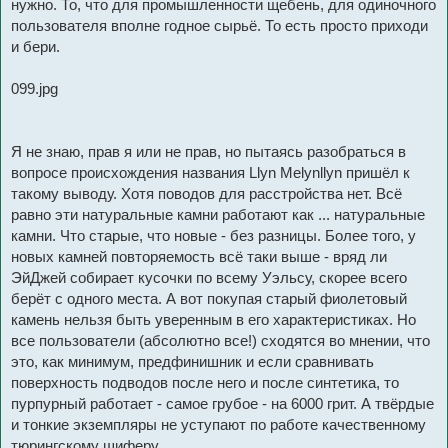
нужно. То, что для промышленности щебень, для одиночного
пользователя вполне годное сырьё. То есть просто приходи
и бери.
099.jpg
Я не знаю, прав я или не прав, но пытаясь разобраться в
вопросе происхождения названия Llyn Melynllyn пришёл к
такому выводу. Хотя поводов для расстройства нет. Всё
равно эти натуральные камни работают как ... натуральные
камни. Что старые, что новые - без разницы. Более того, у
новых камней повторяемость всё таки выше - вряд ли
ЭйДжей собирает кусочки по всему Уэльсу, скорее всего
берёт с одного места. А вот покупая старый фиолетовый
камень нельзя быть уверенным в его характеристиках. Но
все пользователи (абсолютно все!) сходятся во мнении, что
это, как минимум, предфинишник и если сравнивать
поверхность подводов после него и после синтетика, то
пурпурный работает - самое грубое - на 6000 грит. А твёрдые
и тонкие экземпляры не уступают по работе качественному
тюрингскому шиферу.