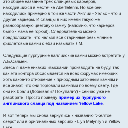
это общее название трёх сланцевых карьеров,
находившихся в местечке Aberllefenni. Но все они
находились примерно в той же части Англии - Уэльс - что и
другие карьеры. И сланцы в них имели такую же
разнообразную цветовую гамму (напомню, что карьеров
было - мама не горюй!). Следовательно можно
предположить, что нельзя все старинные безымянные
фиолетовые камни с ебэй называть ЛМ.
Следующие пурпурные валлийские камни можно встретить у
А.Б.Салмен.
Здесь я даже никаких изысканий производить не буду, так
как эта контора обсасывается на всех форумах имеющих
хоть какое-то отношение к природным заточным камням и
все знают, что они торговали камнями по всему свету. Где
они их брали (Добывали? Покупали?) - сейчас уже не
разобрать. Просто приведу
пример их пурпурного
английского сланца под названием Yellow Lake
.
И вот теперь мы снова вернулись к названию "Жёлтое
озеро" или в оригинальных версиях - Llyn Melynllyn и Yellow
Lake.