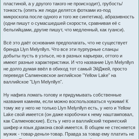
пластиной, а у другого такого не происходит), грубость/
тонкость (опять же люди делятся фотками из-под
микроскопа после одного и того же синтетика), абразивность
(одни пишут о сумасшедшей скорости, сравнивая её с
бельгийцами, другие пишут, что медленный, как гуанси).
Всё это даёт основания предполагать, что не существует
бренда Llyn Melynllyn. Что все эти пурпурные сланцы
добыты пусть в уэльсе, но в разных карьерах, оттого и
имеют разные характеристики. И что название Llyn Melynllyn
не долго думая ввёл в обиход тот самый ЭйДжей, просто
переведя Салменовское английское "Yellow Lake" на
валлийское "Llyn Melynllyn".
Ну нафига ломать голову и придумывать собственные
названия камням, если можно воспользоваться чужими! К
тому же у него не только Llyn Melynllyn есть, у него и Yellow
Lake свой имеется (он даже коробочки к нему наштамповал,
как Салменовские). Есть у него и валлийский тюрингский
шифер и язык дракона свой имеется. В общем не стесняется
мужик - товар-деньги-товар. Правда за товар ему платить не