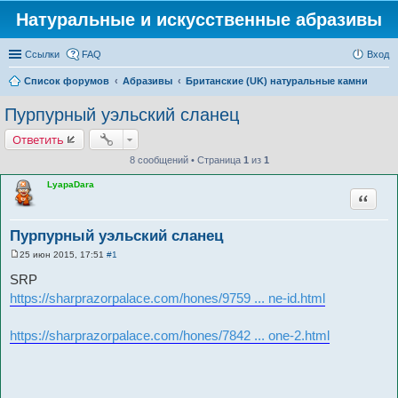
Натуральные и искусственные абразивы
Ссылки
FAQ
Вход
Список форумов
Абразивы
Британские (UK) натуральные камни
Пурпурный уэльский сланец
Ответить
8 сообщений • Страница
1
из
1
LyapaDara
Цитата
Пурпурный уэльский сланец
25 июн 2015, 17:51
#1
С
о
SRP
о
б
https://sharprazorpalace.com/hones/9759 ... ne-id.html
щ
е
н
https://sharprazorpalace.com/hones/7842 ... one-2.html
и
е