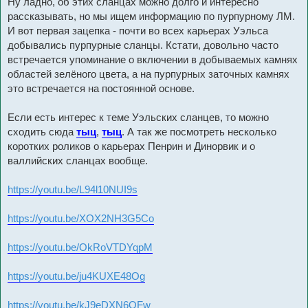
Ну ладно, об этих сланцах можно долго и интересно
рассказывать, но мы ищем информацию по пурпурному ЛМ.
И вот первая зацепка - почти во всех карьерах Уэльса
добывались пурпурные сланцы. Кстати, довольно часто
встречается упоминание о включении в добываемых камнях
областей зелёного цвета, а на пурпурных заточных камнях
это встречается на постоянной основе.
Если есть интерес к теме Уэльских сланцев, то можно
сходить сюда
тыц
,
тыц
. А так же посмотреть несколько
коротких роликов о карьерах Пенрин и Динорвик и о
валлийских сланцах вообще.
https://youtu.be/L94l10NUI9s
https://youtu.be/XOX2NH3G5Co
https://youtu.be/OkRoVTDYqpM
https://youtu.be/ju4KUXE48Og
https://youtu.be/kJ9eDXN6OFw