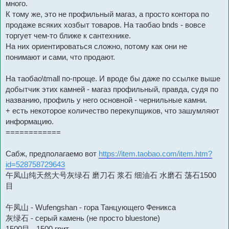
много.
К тому же, это не профильный магаз, а просто контора по
продаже всяких хозбыт товаров. На таобао bnds - вовсе
торгует чем-то ближе к сантехнике.
На них ориентироваться сложно, потому как они не
понимают и сами, что продают.
На таобао\tmall по-проще. И вроде бы даже по ссылке выше
добытчик этих камней - магаз профильный, правда, судя по
названию, профиль у него основной - чернильные камни.
+ есть некоторое количество перекупщиков, что зашумляют
информацию.
============
Сабж, предполагаемо вот
https://item.taobao.com/item.htm?
id=528758729643
午凤山纯天然大号灰绿石 磨刀石 浆石 细油石 水磨石 荡石1500
目
午凤山 - Wufengshan - гора Танцующего Феникса
灰绿石 - серый камень (не просто bluestone)
1500目 - 1500 грит