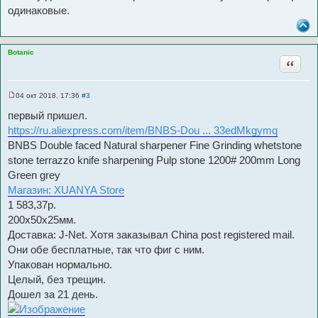
одинаковые.
Botanic
Цитата
04 окт 2018, 17:36
#3
С
о
первый пришел.
о
б
https://ru.aliexpress.com/item/BNBS-Dou ... 33edMkgymq
щ
BNBS Double faced Natural sharpener Fine Grinding whetstone
е
н
stone terrazzo knife sharpening Pulp stone 1200# 200mm Long
и
е
Green grey
Магазин: XUANYA Store
1 583,37р.
200x50x25мм.
Доставка: J-Net. Хотя заказывал China post registered mail.
Они обе бесплатные, так что фиг с ним.
Упакован нормально.
Целый, без трещин.
Дошел за 21 день.