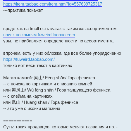
https://item.taobao.com/item.htm?id=557639725317
---практика покажет.
вроде как на tmall есть магаз с таким же ассортиментом
поиск по камням fuweird.taobao.com
увы, не прибавляет определенности по ассортименту..
впрочем, есть у них обложка, где все более упорядоченно
https://fuweird.taobao.com/
только вот весь текст в картинках
Марка камней: 凤山/ Fèng shān/ Гора феникса
-- с поиска по картинкам и описанию камней
или 舞凤山/ Wǔ fèng shān / Гора танцующего феникса
-- с клейма на картинках
или 凰山 / Huáng shān / Гора феникса
-- это уже с иконки магазина
===========
Суть: таких продавцов, которые меняют названия и пр. -