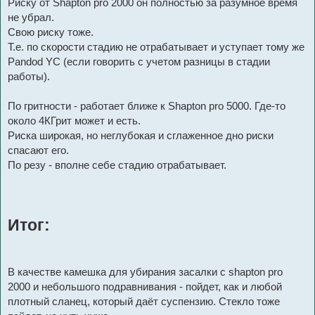
Риску от Shapton pro 2000 он полностью за разумное время
не убрал.
Свою риску тоже.
Т.е. по скорости стадию не отрабатывает и уступает тому же
Pandod YC (если говорить с учетом разницы в стадии
работы).
По гритности - работает ближе к Shapton pro 5000. Где-то
около 4КГрит может и есть.
Риска широкая, но неглубокая и сглаженное дно риски
спасают его.
По резу - вполне себе стадию отрабатывает.
Итог:
В качестве камешка для убирания засалки с shapton pro
2000 и небольшого подравнивания - пойдет, как и любой
плотный сланец, который даёт суспензию. Стекло тоже