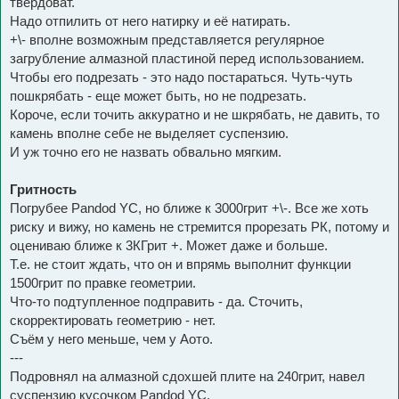
твердоват.
Надо отпилить от него натирку и её натирать.
+\- вполне возможным представляется регулярное
загрубление алмазной пластиной перед использованием.
Чтобы его подрезать - это надо постараться. Чуть-чуть
пошкрябать - еще может быть, но не подрезать.
Короче, если точить аккуратно и не шкрябать, не давить, то
камень вполне себе не выделяет суспензию.
И уж точно его не назвать обвально мягким.
Гритность
Погрубее Pandod YC, но ближе к 3000грит +\-. Все же хоть
риску и вижу, но камень не стремится прорезать РК, потому и
оцениваю ближе к 3КГрит +. Может даже и больше.
Т.е. не стоит ждать, что он и впрямь выполнит функции
1500грит по правке геометрии.
Что-то подтупленное подправить - да. Сточить,
скорректировать геометрию - нет.
Съём у него меньше, чем у Аото.
---
Подровнял на алмазной сдохшей плите на 240грит, навел
суспензию кусочком Pandod YC.