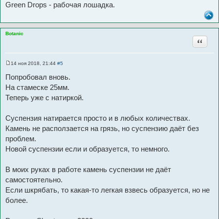
Green Drops - рабочая лошадка.
Botanic
Цитата
14 ноя 2018, 21:44
#5
С
о
Попробовал вновь.
о
б
На стамеске 25мм.
щ
Теперь уже с натиркой.
е
н
и
е
Суспензия натирается просто и в любых количествах.
Камень не расползается на грязь, но суспензию даёт без
проблем.
Новой суспензии если и образуется, то немного.
В моих руках в работе камень суспензии не даёт
самостоятельно.
Если шкрябать, то какая-то легкая взвесь образуется, но не
более.