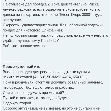
На стамеске дал порядка 2КГрит, действительно. Риска
немного редковата, есть одиночные риски грубее, но это
далеко не та картина, что после "Green Drops 3000" - куда
все лучше.
Скорость.. удовлетворительная. Для небольшой подточки
пойдет, для чистового шлифа - нет.
Не полностью сводит риски с пред слоя, но все же у него это
удаётся лучше, чем у Pandod JY.
Работает вполне честно.
=========
Промежуточный итог
Вполне пригоден для регулярной подточки кухни из
нехитрых сталей (AUS-8, 5CrMoV, 440A, 65Х13...).
Пока в раздумьях, стоит ли докупать остальных зеленых,
что обещают большую тонкость работы..
Или и вовсе подумать про желтый?
Пускай отлежится, а там видно будет.
Подожду второй.
Особого энтузиазма не вызывает, но это не сунгари и не