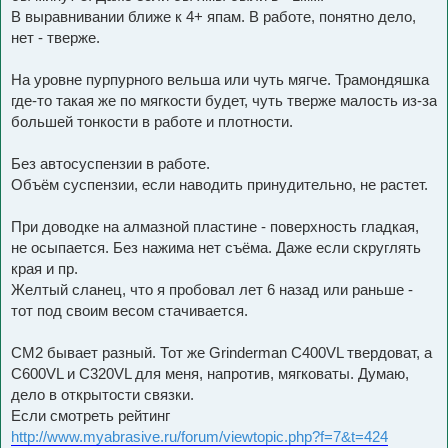
В выравнивании ближе к 4+ япам. В работе, понятно дело,
нет - тверже.
На уровне пурпурного вельша или чуть мягче. Трамондяшка
где-то такая же по мягкости будет, чуть тверже малость из-за
большей тонкости в работе и плотности.
Без автосуспензии в работе.
Объём суспензии, если наводить принудительно, не растет.
При доводке на алмазной пластине - поверхность гладкая,
не осыпается. Без нажима нет съёма. Даже если скруглять
края и пр.
Желтый сланец, что я пробовал лет 6 назад или раньше -
тот под своим весом стачивается.
СМ2 бывает разный. Тот же Grinderman C400VL твердоват, а
C600VL и C320VL для меня, напротив, мягковаты. Думаю,
дело в открытости связки.
Если смотреть рейтинг
http://www.myabrasive.ru/forum/viewtopic.php?f=7&t=424