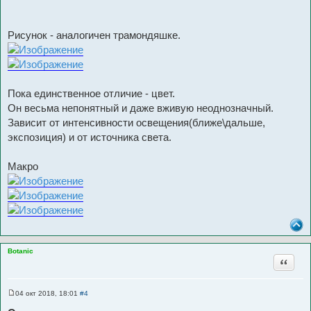
Рисунок - аналогичен трамондяшке.
Пока единственное отличие - цвет.
Он весьма непонятный и даже вживую неоднозначный.
Зависит от интенсивности освещения(ближе\дальше,
экспозиция) и от источника света.
Макро
Botanic
Цитата
04 окт 2018, 18:01
#4
С
о