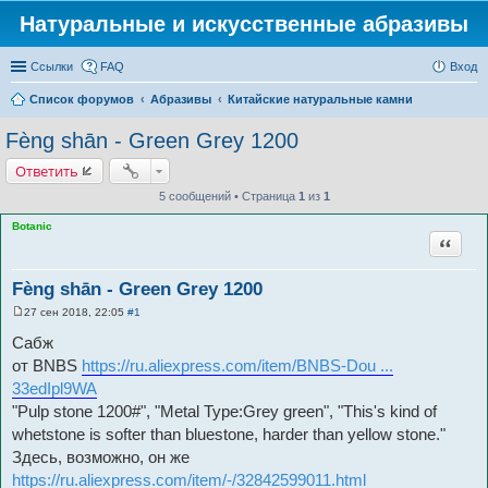
Натуральные и искусственные абразивы
Ссылки
FAQ
Вход
Список форумов
Абразивы
Китайские натуральные камни
Fèng shān - Green Grey 1200
Ответить
5 сообщений • Страница
1
из
1
Botanic
Цитата
Fèng shān - Green Grey 1200
27 сен 2018, 22:05
#1
С
о
Сабж
о
б
от BNBS
https://ru.aliexpress.com/item/BNBS-Dou ...
щ
33edIpl9WA
е
н
"Pulp stone 1200#", "Metal Type:Grey green", "This's kind of
и
е
whetstone is softer than bluestone, harder than yellow stone."
Здесь, возможно, он же
https://ru.aliexpress.com/item/-/32842599011.html