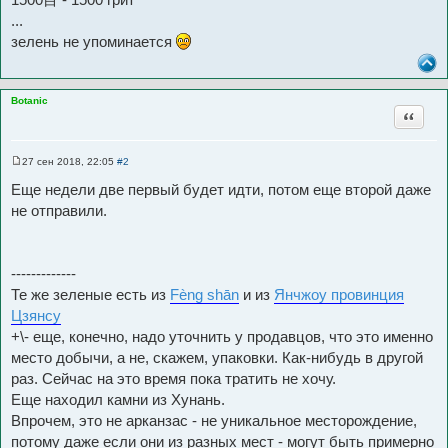
...
зелень не упоминается
Botanic
Цитата
27 сен 2018, 22:05
#2
С
о
Еще недели две первый будет идти, потом еще второй даже
о
б
не отправили.
щ
е
н
и
е
-------------
Те же зеленые есть из
Fèng shān
и из
Янчжоу провинция
Цзянсу
+\- еще, конечно, надо уточнить у продавцов, что это именно
место добычи, а не, скажем, упаковки. Как-нибудь в другой
раз. Сейчас на это время пока тратить не хочу.
Еще находил камни из Хунань.
Впрочем, это не арканзас - не уникальное месторождение,
потому даже если они из разных мест - могут быть примерно