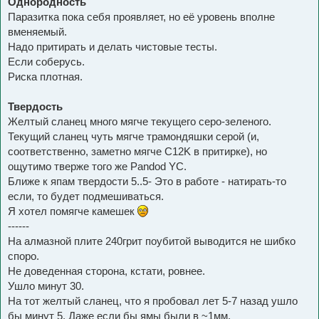
Однородность
о
б
Паразитка пока себя проявляет, но её уровень вполне
щ
вменяемый.
е
н
Надо притирать и делать чистовые тесты.
и
е
Если соберусь.
Риска плотная.
Твердость
Желтый сланец много мягче текущего серо-зеленого.
Текущий сланец чуть мягче трамондяшки серой (и,
соответственно, заметно мягче C12K в притирке), но
ощутимо тверже того же Pandod YC.
Ближе к япам твердости 5..5- Это в работе - натирать-то
если, то будет подмешиваться.
Я хотел помягче камешек
------
На алмазной плите 240грит поубитой выводится не шибко
споро.
Не доведенная сторона, кстати, ровнее.
Ушло минут 30.
На тот желтый сланец, что я пробовал лет 5-7 назад ушло
бы минут 5. Даже если бы ямы были в ~1мм.