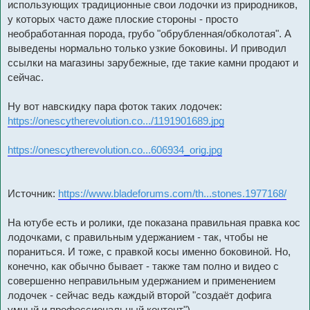
использующих традиционные свои лодочки из природников,
у которых часто даже плоские стороны - просто
необработанная порода, грубо "обрубленная/обколотая". А
выведены нормально только узкие боковины. И приводил
ссылки на магазины зарубежные, где такие камни продают и
сейчас.
Ну вот навскидку пара фоток таких лодочек:
https://onescytherevolution.co.../1191901689.jpg
https://onescytherevolution.co...606934_orig.jpg
Источник:
https://www.bladeforums.com/th...stones.1977168/
На ютубе есть и ролики, где показана правильная правка кос
лодочками, с правильным удержанием - так, чтобы не
пораниться. И тоже, с правкой косы именно боковиной. Но,
конечно, как обычно бывает - также там полно и видео с
совершенно неправильным удержанием и применением
лодочек - сейчас ведь каждый второй "создаёт дофига
умный и профессиональный контент")