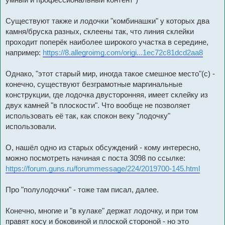
Существуют также и лодочки "комбинашки" у которых два
камня/бруска разных, склеены так, что линия склейки
проходит поперёк наиболее широкого участка в середине,
например:
https://8.allegroimg.com/origi...1ec72c81dcd2aa8
Однако, "этот старый мир, иногда такое смешное место"(с) -
конечно, существуют безграмотные маргинальные
конструкции, где лодочка двусторонняя, имеет склейку из
двух камней "в плоскости". Что вообще не позволяет
использовать её так, как спокон веку "лодочку"
использовали.
О, нашёл одно из старых обсуждений - кому интересно,
можно посмотреть начиная с поста 3098 по ссылке:
https://forum.guns.ru/forummessage/224/2019700-145.html
Про "полулодочки" - тоже там писал, далее.
Конечно, многие и "в кулаке" держат лодочку, и при том
правят косу и боковиной и плоской стороной - но это