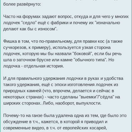
более развёрнуто:
Часто на форумах задают вопрос, откуда и для чего у многих
лодочек "седло" ещё с фабрики и почему их "изначально
делают как бы с износом".
Фишка в том, что по-правильному, для правки кос (а также
сучкорезов, к примеру), используется узкая сторона
лодочек, которую мы бы назвали "боковой", если бы речь
шла о заточном бруске или камне "обычного типа". Но
лодочка - отдельная история.
И для правильного удержания лодочки в руках и удобства
такого удержания, ещё с эпохи изготовления лодочек из
природных камней (что, впрочем, делается и сейчас в
некоторых странах) - часто сделаны "выемки"/"сёдла" на
широких сторонах. Либо, наоборот, выпуклости.
Почему-то на ганзе была удалена одна из тем, где было это
обсуждение в т.ч., кажется, в которой я приводил и
современные видео, в т.ч. от европейских косарей,