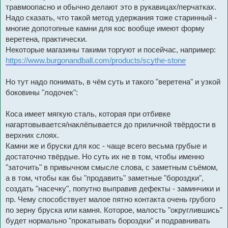
травмоопасно и обычно делают это в рукавицах/перчатках.
Надо сказать, что такой метод удержания тоже старинный -
многие допотопные камни для кос вообще имеют форму
веретена, практически.
Некоторые магазины такими торгуют и посейчас, например:
https://www.burgonandball.com/products/scythe-stone
Но тут надо понимать, в чём суть и такого "веретена" и узкой
боковины "лодочек":
Коса имеет мягкую сталь, которая при отбивке
нагартовывается/наклёпывается до приличной твёрдости в
верхних слоях.
Камни же и бруски для кос - чаще всего весьма грубые и
достаточно твёрдые. Но суть их не в том, чтобы именно
"заточить" в привычном смысле слова, с заметным съёмом,
а в том, чтобы как бы "продавить" заметные "бороздки",
создать "насечку", попутно выправив дефекты - заминчики и
пр. Чему способствует малое пятно контакта очень грубого
по зерну бруска или камня. Которое, малость "округлившись"
будет нормально "прокатывать бороздки" и подравнивать