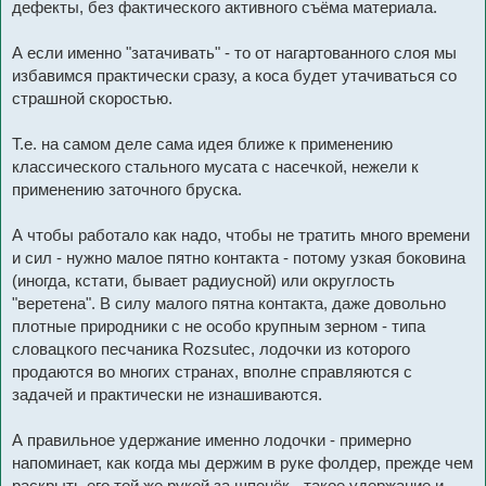
дефекты, без фактического активного съёма материала.
А если именно "затачивать" - то от нагартованного слоя мы
избавимся практически сразу, а коса будет утачиваться со
страшной скоростью.
Т.е. на самом деле сама идея ближе к применению
классического стального мусата с насечкой, нежели к
применению заточного бруска.
А чтобы работало как надо, чтобы не тратить много времени
и сил - нужно малое пятно контакта - потому узкая боковина
(иногда, кстати, бывает радиусной) или округлость
"веретена". В силу малого пятна контакта, даже довольно
плотные природники с не особо крупным зерном - типа
словацкого песчаника Rozsutec, лодочки из которого
продаются во многих странах, вполне справляются с
задачей и практически не изнашиваются.
А правильное удержание именно лодочки - примерно
напоминает, как когда мы держим в руке фолдер, прежде чем
раскрыть его той же рукой за шпенёк - такое удержание и