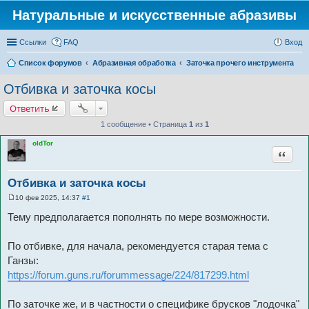
Натуральные и искусственные абразивы
Ссылки
FAQ
Вход
Список форумов
Абразивная обработка
Заточка прочего инструмента
Отбивка и заточка косы
Ответить
1 сообщение • Страница
1
из
1
oldTor
Цитата
Отбивка и заточка косы
10 фев 2025, 14:37
#1
С
о
Тему предполагается пополнять по мере возможности.
о
б
щ
По отбивке, для начала, рекомендуется старая тема с
е
н
Ганзы:
и
е
https://forum.guns.ru/forummessage/224/817299.html
По заточке же, и в частности о специфике брусков "лодочка"