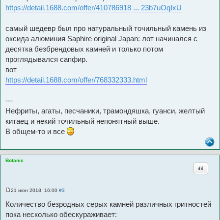
https://detail.1688.com/offer/410786918 ... 23b7uOqIxU
самый шедевр был про натуральный точильный камень из
оксида алюминия Saphire original Japan: лот начинался с
десятка безбрендовых камней и только потом
проглядывался сапфир.
вот
https://detail.1688.com/offer/768332333.html
---
Нефриты, агаты, песчаники, трамондяшка, гуанси, желтый
китаец и некий точильный непонятный выше.
В общем-то и все
Botanic
Цитата
21 июн 2018, 16:00
#3
С
о
Количество безродных серых камней различных гритностей
о
б
пока несколько обескураживает:
щ