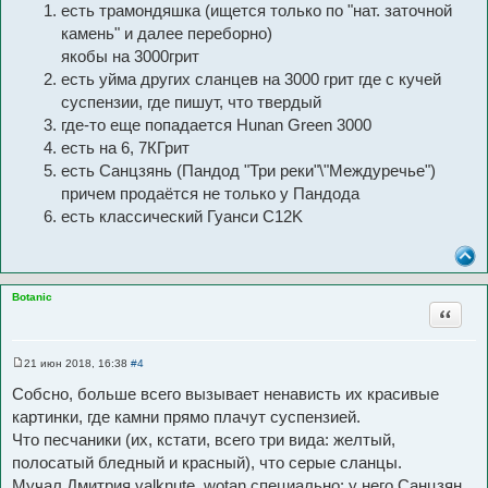
есть трамондяшка (ищется только по "нат. заточной
е
н
камень" и далее переборно)
и
е
якобы на 3000грит
есть уйма других сланцев на 3000 грит где с кучей
суспензии, где пишут, что твердый
где-то еще попадается Hunan Green 3000
есть на 6, 7КГрит
есть Санцзянь (Пандод "Три реки"\"Междуречье")
причем продаётся не только у Пандода
есть классический Гуанси C12K
Botanic
Цитата
21 июн 2018, 16:38
#4
С
о
Собсно, больше всего вызывает ненависть их красивые
о
б
картинки, где камни прямо плачут суспензией.
щ
Что песчаники (их, кстати, всего три вида: желтый,
е
н
полосатый бледный и красный), что серые сланцы.
и
е
Мучал Дмитрия valknute_wotan специально: у него Санцзян