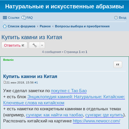
Натуральные и искусственные абразивы
Ссылки
FAQ
Вход
Список форумов
Разное
Вопросы выбора и приобретения
Купить камни из Китая
Ответить
4 сообщения • Страница
1
из
1
Botanic
Цитата
Купить камни из Китая
21 июн 2018, 15:56
#1
С
о
Уже сделал заметки по
покупке с Тао Бао
о
б
+ есть блок
Энциклопедия камней: Натуральные: Китайские:
щ
Ключевые слова на китайском
е
н
+ есть наметки по конкретным камнями в отдельных темах
и
е
(например,
сунгари: как найти на таобао
,
сунгари: где купить
).
Распознать китайский на картинке
https://www.newocr.com/