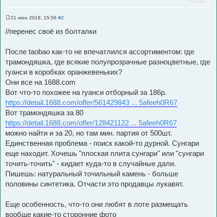
21 июн 2018, 15:56
#2
С
о
//перенес своё из болталки
о
б
щ
После taobao как-то не впечатлился ассортиментом: где
е
н
трамондяшка, где всякие полупрозрачные разноцветные, где
и
е
гуанси в коробках оранжевеньких?
Они все на 1688.com
Вот что-то похожее на гуанси отборный за 186р.
https://detail.1688.com/offer/561429843 ... 5afeeh0R67
Вот трамондяшка за 80
https://detail.1688.com/offer/128421122 ... 5afeeh0R67
можно найти и за 20, но там мин. партия от 500шт.
Единственная проблема - поиск какой-то дурной. Сунгари
еще находит. Хочешь "плоская плита сунгари" или "сунгари
точить-точить" - кидает куда-то в случайные дали.
Пишешь: натуральный точильный камень - больше
половины синтетика. Отчасти это продавцы лукавят.
Еще особенность, что-то они любят в лоте размещать
вообще какие-то сторонние фото